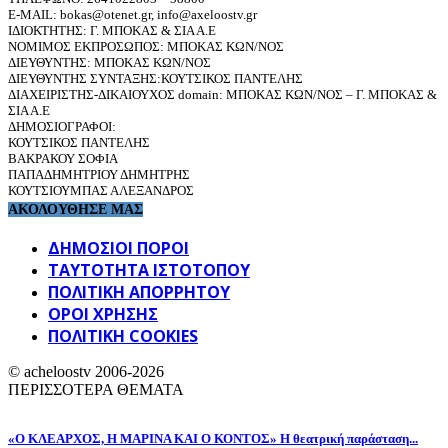
E-MAIL: bokas@otenet.gr, info@axeloostv.gr
ΙΔΙΟΚΤΗΤΗΣ: Γ. ΜΠΟΚΑΣ & ΣΙΑ Α.Ε
ΝΟΜΙΜΟΣ ΕΚΠΡΟΣΩΠΟΣ: ΜΠΟΚΑΣ ΚΩΝ/ΝΟΣ
ΔΙΕΥΘΥΝΤΗΣ: ΜΠΟΚΑΣ ΚΩΝ/ΝΟΣ
ΔΙΕΥΘΥΝΤΗΣ ΣΥΝΤΑΞΗΣ:ΚΟΥΤΣΙΚΟΣ ΠΑΝΤΕΛΗΣ
ΔΙΑΧΕΙΡΙΣΤΗΣ-ΔΙΚΑΙΟΥΧΟΣ domain: ΜΠΟΚΑΣ ΚΩΝ/ΝΟΣ – Γ. ΜΠΟΚΑΣ &
ΣΙΑ Α.Ε
ΔΗΜΟΣΙΟΓΡΑΦΟΙ:
ΚΟΥΤΣΙΚΟΣ ΠΑΝΤΕΛΗΣ
ΒΑΚΡΑΚΟΥ ΣΟΦΙΑ
ΠΑΠΑΔΗΜΗΤΡΙΟΥ ΔΗΜΗΤΡΗΣ
ΚΟΥΤΣΙΟΥΜΠΑΣ ΑΛΕΞΑΝΔΡΟΣ
ΑΚΟΛΟΥΘΗΣΕ ΜΑΣ
ΔΗΜΟΣΙΟΙ ΠΟΡΟΙ
ΤΑΥΤΌΤΗΤΑ ΙΣΤΌΤΟΠΟΥ
ΠΟΛΙΤΙΚΉ ΑΠΟΡΡΉΤΟΥ
ΌΡΟΙ ΧΡΉΣΗΣ
ΠΟΛΙΤΙΚΗ COOKIES
© acheloostv 2006-2026
ΠΕΡΙΣΣΟΤΕΡΑ ΘΕΜΑΤΑ
«Ο ΚΛΕΑΡΧΟΣ, Η ΜΑΡΙΝΑ ΚΑΙ Ο ΚΟΝΤΟΣ» Η θεατρική παράσταση...