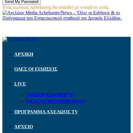
Ένας κωδικός πρόσβασης θα σταλθεί με e-mail σε εσάς.
Acheloostv/News – 'Ολες οι Ειδήσεις & το
Πρόγραμμα του Ενημερωτικού σταθμού της Δυτικής Ελλάδας.
ΑΡΧΙΚΗ
ΟΛΕΣ ΟΙ ΕΙΔΗΣΕΙΣ
LIVE
ΤΗΛΕΟΡΑΣΗ(WEBTV)
ΡΑΔΙΟΦΩΝΟ(WEBRADIO)
ΠΡΟΓΡΑΜΜΑ ΑΧΕΛΩΟΣ TV
ΑΡΧΕΙΟ