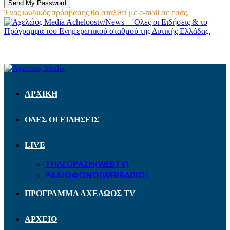
Ένας κωδικός πρόσβασης θα σταλθεί με e-mail σε εσάς.
Acheloostv/News – 'Ολες οι Ειδήσεις & το
Πρόγραμμα του Ενημερωτικού σταθμού της Δυτικής Ελλάδας.
ΑΡΧΙΚΗ
ΟΛΕΣ ΟΙ ΕΙΔΗΣΕΙΣ
LIVE
ΤΗΛΕΟΡΑΣΗ(WEBTV)
ΡΑΔΙΟΦΩΝΟ(WEBRADIO)
ΠΡΟΓΡΑΜΜΑ ΑΧΕΛΩΟΣ TV
ΑΡΧΕΙΟ