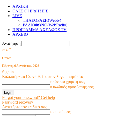
ΑΡΧΙΚΗ
ΟΛΕΣ ΟΙ ΕΙΔΗΣΕΙΣ
LIVE
ΤΗΛΕΟΡΑΣΗ(Webtv)
ΡΑΔΙΟΦΩΝΟ(WebRadio)
ΠΡΟΓΡΑΜΜΑ ΑΧΕΛΩΟΣ TV
ΑΡΧΕΙΟ
Αναζήτηση
C
28.4
Greece
Πέμπτη, 6 Αυγούστου, 2026
Sign in
Καλωσήρθατε! Συνδεθείτε στον λογαριασμό σας
το όνομα χρήστη σας
ο κωδικός πρόσβασης σας
Forgot your password? Get help
Password recovery
Ανακτήστε τον κωδικό σας
το email σας