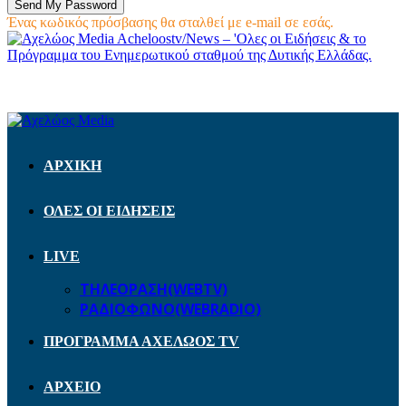
Ένας κωδικός πρόσβασης θα σταλθεί με e-mail σε εσάς.
Acheloostv/News – 'Ολες οι Ειδήσεις & το
Πρόγραμμα του Ενημερωτικού σταθμού της Δυτικής Ελλάδας.
ΑΡΧΙΚΗ
ΟΛΕΣ ΟΙ ΕΙΔΗΣΕΙΣ
LIVE
ΤΗΛΕΟΡΑΣΗ(WEBTV)
ΡΑΔΙΟΦΩΝΟ(WEBRADIO)
ΠΡΟΓΡΑΜΜΑ ΑΧΕΛΩΟΣ TV
ΑΡΧΕΙΟ