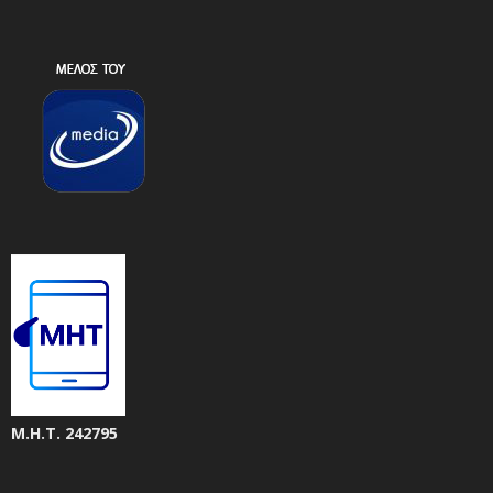
Μ.Η.Τ. 242795