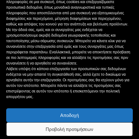
ΔΙΕΥΘΥΝΤΗΣ: ΜΠΟΚΑΣ ΚΩΝ/ΝΟΣ
πληροφορίες σε μια συσκευή, όπως cookies και επεξεργαζόμαστε
ΔΙΕΥΘΥΝΤΗΣ ΣΥΝΤΑΞΗΣ:ΚΟΥΤΣΙΚΟΣ ΠΑΝΤΕΛΗΣ
προσωπικά δεδομένα, όπως μοναδικά αναγνωριστικά και τυπικές
πληροφορίες που αποστέλλονται από μια συσκευή για εξατομικευμένες
ΔΙΑΧΕΙΡΙΣΤΗΣ-ΔΙΚΑΙΟΥΧΟΣ domain: ΜΠΟΚΑΣ ΚΩΝ/ΝΟΣ – Γ. ΜΠΟΚΑΣ &
διαφημίσεις και περιεχόμενο, μέτρηση διαφημίσεων και περιεχομένου,
ΣΙΑ Α.Ε
καθώς και απόψεις του κοινού για την ανάπτυξη και βελτίωση προϊόντων.
ΔΗΜΟΣΙΟΓΡΑΦΟΙ:
Με την άδειά σας, εμείς και οι συνεργάτες μας ενδέχεται να
ΚΟΥΤΣΙΚΟΣ ΠΑΝΤΕΛΗΣ
χρησιμοποιήσουμε ακριβή δεδομένα γεωγραφικής τοποθεσίας και
ΒΑΚΡΑΚΟΥ ΣΟΦΙΑ
ταυτοποίησης μέσω σάρωσης συσκευών. Μπορείτε να κάνετε κλικ για να
ΠΑΠΑΔΗΜΗΤΡΙΟΥ ΔΗΜΗΤΡΗΣ
συναινέσετε στην επεξεργασία από εμάς και τους συνεργάτες μας όπως
περιγράφεται παραπάνω. Εναλλακτικά, μπορείτε να αποκτήσετε πρόσβαση
ΚΟΥΤΣΙΟΥΜΠΑΣ ΑΛΕΞΑΝΔΡΟΣ
σε πιο λεπτομερείς πληροφορίες και να αλλάξετε τις προτιμήσεις σας πριν
συναινέσετε ή να αρνηθείτε να συναινέσετε.
Λάβετε υπόψη ότι κάποια επεξεργασία των προσωπικών σας δεδομένων
ενδέχεται να μην απαιτεί τη συγκατάθεσή σας, αλλά έχετε το δικαίωμα να
ΑΚΟΛΟΥΘΗΣΕ ΜΑΣ
αρνηθείτε αυτήν την επεξεργασία. Οι προτιμήσεις σας θα ισχύουν μόνο για
αυτόν τον ιστότοπο. Μπορείτε πάντα να αλλάξετε τις προτιμήσεις σας
επιστρέφοντας σε αυτόν τον ιστότοπο ή επισκεπτόμενοι την πολιτική
απορρήτου μας.
Αποδοχή
ΔΗΜΟΣΙΟΙ ΠΟΡΟΙ
ΤΑΥΤΌΤΗΤΑ ΙΣΤΌΤΟΠΟΥ
ΠΟΛΙΤΙΚΉ ΑΠΟΡΡΉΤΟΥ
ΌΡΟΙ ΧΡΉΣΗΣ
ΠΟΛΙΤΙΚΗ COOKIES
Προβολή προτιμήσεων
© acheloostv 2006-2026