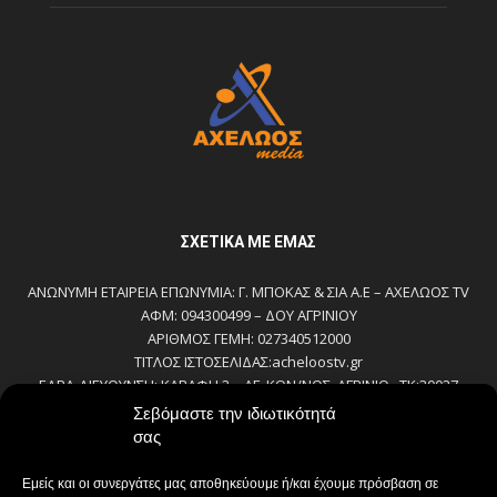
ΣΧΕΤΙΚΆ ΜΕ ΕΜΆΣ
ΑΝΩΝΥΜΗ ΕΤΑΙΡΕΙΑ ΕΠΩΝΥΜΙΑ: Γ. ΜΠΟΚΑΣ & ΣΙΑ Α.Ε – ΑΧΕΛΩΟΣ TV
ΑΦΜ: 094300499 – ΔΟΥ ΑΓΡΙΝΙΟΥ
ΑΡΙΘΜΟΣ ΓΕΜΗ: 027340512000
ΤΙΤΛΟΣ ΙΣΤΟΣΕΛΙΔΑΣ:acheloostv.gr
ΕΔΡΑ-ΔΙΕΥΘΥΝΣΗ: ΚΑΒΑΦΗ 2 – ΑΓ. ΚΩΝ/ΝΟΣ, ΑΓΡΙΝΙΟ , ΤΚ:30027
ΤΗΛΕΦΩΝΟ: 2641022803 – 58800
Σεβόμαστε την ιδιωτικότητά
E-MAIL: bokas@otenet.gr, info@axeloostv.gr
σας
ΙΔΙΟΚΤΗΤΗΣ: Γ. ΜΠΟΚΑΣ & ΣΙΑ Α.Ε
ΝΟΜΙΜΟΣ ΕΚΠΡΟΣΩΠΟΣ: ΜΠΟΚΑΣ ΚΩΝ/ΝΟΣ
Εμείς και οι συνεργάτες μας αποθηκεύουμε ή/και έχουμε πρόσβαση σε