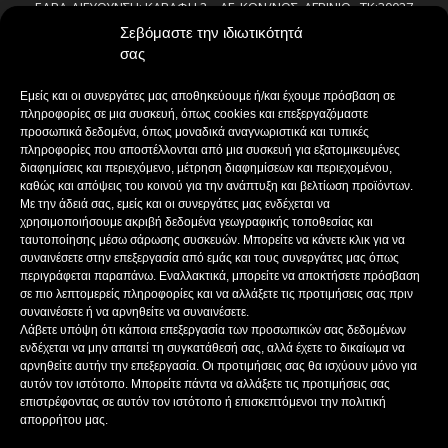
ΕΔΡΑ-ΔΙΕΥΘΥΝΣΗ: ΚΑΒΑΦΗ 2 – ΑΓ. ΚΩΝ/ΝΟΣ, ΑΓΡΙΝΙΟ , ΤΚ:30027
ΤΗΛΕΦΩΝΟ: 2641022803 – 58800
Σεβόμαστε την ιδιωτικότητά
E-MAIL: bokas@otenet.gr, info@axeloostv.gr
σας
ΙΔΙΟΚΤΗΤΗΣ: Γ. ΜΠΟΚΑΣ & ΣΙΑ Α.Ε
ΝΟΜΙΜΟΣ ΕΚΠΡΟΣΩΠΟΣ: ΜΠΟΚΑΣ ΚΩΝ/ΝΟΣ
Εμείς και οι συνεργάτες μας αποθηκεύουμε ή/και έχουμε πρόσβαση σε
ΔΙΕΥΘΥΝΤΗΣ: ΜΠΟΚΑΣ ΚΩΝ/ΝΟΣ
πληροφορίες σε μια συσκευή, όπως cookies και επεξεργαζόμαστε
ΔΙΕΥΘΥΝΤΗΣ ΣΥΝΤΑΞΗΣ:ΚΟΥΤΣΙΚΟΣ ΠΑΝΤΕΛΗΣ
προσωπικά δεδομένα, όπως μοναδικά αναγνωριστικά και τυπικές
πληροφορίες που αποστέλλονται από μια συσκευή για εξατομικευμένες
ΔΙΑΧΕΙΡΙΣΤΗΣ-ΔΙΚΑΙΟΥΧΟΣ domain: ΜΠΟΚΑΣ ΚΩΝ/ΝΟΣ – Γ. ΜΠΟΚΑΣ &
διαφημίσεις και περιεχόμενο, μέτρηση διαφημίσεων και περιεχομένου,
ΣΙΑ Α.Ε
καθώς και απόψεις του κοινού για την ανάπτυξη και βελτίωση προϊόντων.
ΔΗΜΟΣΙΟΓΡΑΦΟΙ:
Με την άδειά σας, εμείς και οι συνεργάτες μας ενδέχεται να
ΚΟΥΤΣΙΚΟΣ ΠΑΝΤΕΛΗΣ
χρησιμοποιήσουμε ακριβή δεδομένα γεωγραφικής τοποθεσίας και
ΒΑΚΡΑΚΟΥ ΣΟΦΙΑ
ταυτοποίησης μέσω σάρωσης συσκευών. Μπορείτε να κάνετε κλικ για να
ΠΑΠΑΔΗΜΗΤΡΙΟΥ ΔΗΜΗΤΡΗΣ
συναινέσετε στην επεξεργασία από εμάς και τους συνεργάτες μας όπως
περιγράφεται παραπάνω. Εναλλακτικά, μπορείτε να αποκτήσετε πρόσβαση
ΚΟΥΤΣΙΟΥΜΠΑΣ ΑΛΕΞΑΝΔΡΟΣ
σε πιο λεπτομερείς πληροφορίες και να αλλάξετε τις προτιμήσεις σας πριν
συναινέσετε ή να αρνηθείτε να συναινέσετε.
Λάβετε υπόψη ότι κάποια επεξεργασία των προσωπικών σας δεδομένων
ενδέχεται να μην απαιτεί τη συγκατάθεσή σας, αλλά έχετε το δικαίωμα να
ΑΚΟΛΟΥΘΗΣΕ ΜΑΣ
αρνηθείτε αυτήν την επεξεργασία. Οι προτιμήσεις σας θα ισχύουν μόνο για
αυτόν τον ιστότοπο. Μπορείτε πάντα να αλλάξετε τις προτιμήσεις σας
επιστρέφοντας σε αυτόν τον ιστότοπο ή επισκεπτόμενοι την πολιτική
απορρήτου μας.