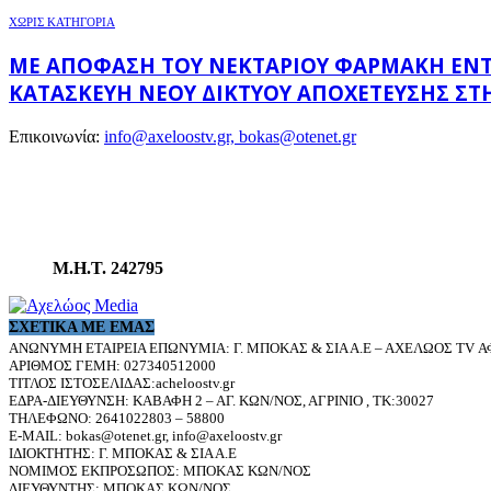
ΧΩΡΊΣ ΚΑΤΗΓΟΡΊΑ
ΜΕ ΑΠΌΦΑΣΗ ΤΟΥ ΝΕΚΤΆΡΙΟΥ ΦΑΡΜΆΚΗ ΕΝΤΆΧΘ
ΚΑΤΑΣΚΕΥΉ ΝΈΟΥ ΔΙΚΤΎΟΥ ΑΠΟΧΈΤΕΥΣΗΣ ΣΤΗ
Επικοινωνία:
info@axeloostv.gr, bokas@otenet.gr
Μ.Η.Τ. 242795
ΣΧΕΤΙΚΆ ΜΕ ΕΜΆΣ
ΑΝΩΝΥΜΗ ΕΤΑΙΡΕΙΑ ΕΠΩΝΥΜΙΑ: Γ. ΜΠΟΚΑΣ & ΣΙΑ Α.Ε – ΑΧΕΛΩΟΣ TV ΑΦ
ΑΡΙΘΜΟΣ ΓΕΜΗ: 027340512000
ΤΙΤΛΟΣ ΙΣΤΟΣΕΛΙΔΑΣ:acheloostv.gr
ΕΔΡΑ-ΔΙΕΥΘΥΝΣΗ: ΚΑΒΑΦΗ 2 – ΑΓ. ΚΩΝ/ΝΟΣ, ΑΓΡΙΝΙΟ , ΤΚ:30027
ΤΗΛΕΦΩΝΟ: 2641022803 – 58800
E-MAIL: bokas@otenet.gr, info@axeloostv.gr
ΙΔΙΟΚΤΗΤΗΣ: Γ. ΜΠΟΚΑΣ & ΣΙΑ Α.Ε
ΝΟΜΙΜΟΣ ΕΚΠΡΟΣΩΠΟΣ: ΜΠΟΚΑΣ ΚΩΝ/ΝΟΣ
ΔΙΕΥΘΥΝΤΗΣ: ΜΠΟΚΑΣ ΚΩΝ/ΝΟΣ