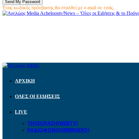
Ένας κωδικός πρόσβασης θα σταλθεί με e-mail σε εσάς.
Acheloostv/News – 'Ολες οι Ειδήσεις & το Πρό
ΑΡΧΙΚΗ
ΟΛΕΣ ΟΙ ΕΙΔΗΣΕΙΣ
LIVE
ΤΗΛΕΟΡΑΣΗ(WEBTV)
ΡΑΔΙΟΦΩΝΟ(WEBRADIO)