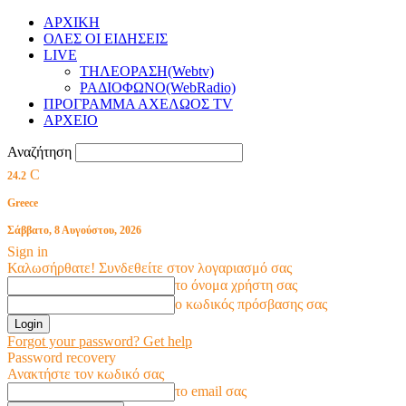
ΑΡΧΙΚΗ
ΟΛΕΣ ΟΙ ΕΙΔΗΣΕΙΣ
LIVE
ΤΗΛΕΟΡΑΣΗ(Webtv)
ΡΑΔΙΟΦΩΝΟ(WebRadio)
ΠΡΟΓΡΑΜΜΑ ΑΧΕΛΩΟΣ TV
ΑΡΧΕΙΟ
Αναζήτηση
C
24.2
Greece
Σάββατο, 8 Αυγούστου, 2026
Sign in
Καλωσήρθατε! Συνδεθείτε στον λογαριασμό σας
το όνομα χρήστη σας
ο κωδικός πρόσβασης σας
Forgot your password? Get help
Password recovery
Ανακτήστε τον κωδικό σας
το email σας