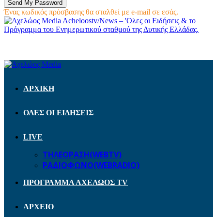
Ένας κωδικός πρόσβασης θα σταλθεί με e-mail σε εσάς.
Acheloostv/News – 'Ολες οι Ειδήσεις & το
Πρόγραμμα του Ενημερωτικού σταθμού της Δυτικής Ελλάδας.
ΑΡΧΙΚΗ
ΟΛΕΣ ΟΙ ΕΙΔΗΣΕΙΣ
LIVE
ΤΗΛΕΟΡΑΣΗ(WEBTV)
ΡΑΔΙΟΦΩΝΟ(WEBRADIO)
ΠΡΟΓΡΑΜΜΑ ΑΧΕΛΩΟΣ TV
ΑΡΧΕΙΟ