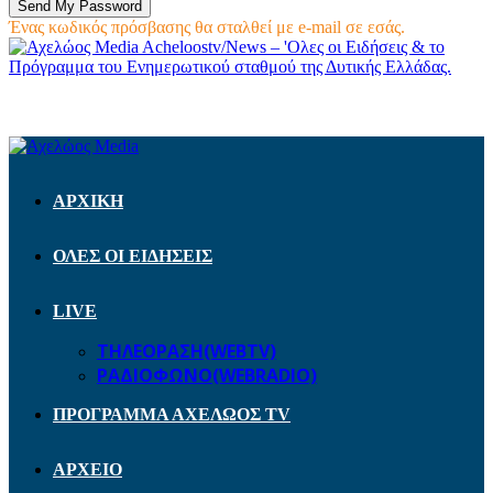
Ένας κωδικός πρόσβασης θα σταλθεί με e-mail σε εσάς.
Acheloostv/News – 'Ολες οι Ειδήσεις & το
Πρόγραμμα του Ενημερωτικού σταθμού της Δυτικής Ελλάδας.
ΑΡΧΙΚΗ
ΟΛΕΣ ΟΙ ΕΙΔΗΣΕΙΣ
LIVE
ΤΗΛΕΟΡΑΣΗ(WEBTV)
ΡΑΔΙΟΦΩΝΟ(WEBRADIO)
ΠΡΟΓΡΑΜΜΑ ΑΧΕΛΩΟΣ TV
ΑΡΧΕΙΟ