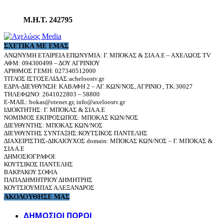
Μ.Η.Τ. 242795
ΣΧΕΤΙΚΆ ΜΕ ΕΜΆΣ
ΑΝΩΝΥΜΗ ΕΤΑΙΡΕΙΑ ΕΠΩΝΥΜΙΑ: Γ. ΜΠΟΚΑΣ & ΣΙΑ Α.Ε – ΑΧΕΛΩΟΣ TV
ΑΦΜ: 094300499 – ΔΟΥ ΑΓΡΙΝΙΟΥ
ΑΡΙΘΜΟΣ ΓΕΜΗ: 027340512000
ΤΙΤΛΟΣ ΙΣΤΟΣΕΛΙΔΑΣ:acheloostv.gr
ΕΔΡΑ-ΔΙΕΥΘΥΝΣΗ: ΚΑΒΑΦΗ 2 – ΑΓ. ΚΩΝ/ΝΟΣ, ΑΓΡΙΝΙΟ , ΤΚ:30027
ΤΗΛΕΦΩΝΟ: 2641022803 – 58800
E-MAIL: bokas@otenet.gr, info@axeloostv.gr
ΙΔΙΟΚΤΗΤΗΣ: Γ. ΜΠΟΚΑΣ & ΣΙΑ Α.Ε
ΝΟΜΙΜΟΣ ΕΚΠΡΟΣΩΠΟΣ: ΜΠΟΚΑΣ ΚΩΝ/ΝΟΣ
ΔΙΕΥΘΥΝΤΗΣ: ΜΠΟΚΑΣ ΚΩΝ/ΝΟΣ
ΔΙΕΥΘΥΝΤΗΣ ΣΥΝΤΑΞΗΣ:ΚΟΥΤΣΙΚΟΣ ΠΑΝΤΕΛΗΣ
ΔΙΑΧΕΙΡΙΣΤΗΣ-ΔΙΚΑΙΟΥΧΟΣ domain: ΜΠΟΚΑΣ ΚΩΝ/ΝΟΣ – Γ. ΜΠΟΚΑΣ &
ΣΙΑ Α.Ε
ΔΗΜΟΣΙΟΓΡΑΦΟΙ:
ΚΟΥΤΣΙΚΟΣ ΠΑΝΤΕΛΗΣ
ΒΑΚΡΑΚΟΥ ΣΟΦΙΑ
ΠΑΠΑΔΗΜΗΤΡΙΟΥ ΔΗΜΗΤΡΗΣ
ΚΟΥΤΣΙΟΥΜΠΑΣ ΑΛΕΞΑΝΔΡΟΣ
ΑΚΟΛΟΥΘΗΣΕ ΜΑΣ
ΔΗΜΟΣΙΟΙ ΠΟΡΟΙ