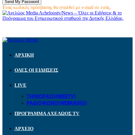
Ένας κωδικός πρόσβασης θα σταλθεί με e-mail σε εσάς.
Acheloostv/News – 'Ολες οι Ειδήσεις & το
Πρόγραμμα του Ενημερωτικού σταθμού της Δυτικής Ελλάδας.
ΑΡΧΙΚΗ
ΟΛΕΣ ΟΙ ΕΙΔΗΣΕΙΣ
LIVE
ΤΗΛΕΟΡΑΣΗ(WEBTV)
ΡΑΔΙΟΦΩΝΟ(WEBRADIO)
ΠΡΟΓΡΑΜΜΑ ΑΧΕΛΩΟΣ TV
ΑΡΧΕΙΟ