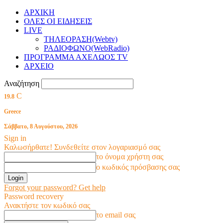
ΑΡΧΙΚΗ
ΟΛΕΣ ΟΙ ΕΙΔΗΣΕΙΣ
LIVE
ΤΗΛΕΟΡΑΣΗ(Webtv)
ΡΑΔΙΟΦΩΝΟ(WebRadio)
ΠΡΟΓΡΑΜΜΑ ΑΧΕΛΩΟΣ TV
ΑΡΧΕΙΟ
Αναζήτηση
C
19.8
Greece
Σάββατο, 8 Αυγούστου, 2026
Sign in
Καλωσήρθατε! Συνδεθείτε στον λογαριασμό σας
το όνομα χρήστη σας
ο κωδικός πρόσβασης σας
Forgot your password? Get help
Password recovery
Ανακτήστε τον κωδικό σας
το email σας