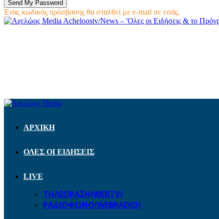
Ένας κωδικός πρόσβασης θα σταλθεί με e-mail σε εσάς.
Acheloostv/News – 'Ολες οι Ειδήσεις & το Πρό
ΑΡΧΙΚΗ
ΟΛΕΣ ΟΙ ΕΙΔΗΣΕΙΣ
LIVE
ΤΗΛΕΟΡΑΣΗ(WEBTV)
ΡΑΔΙΟΦΩΝΟ(WEBRADIO)