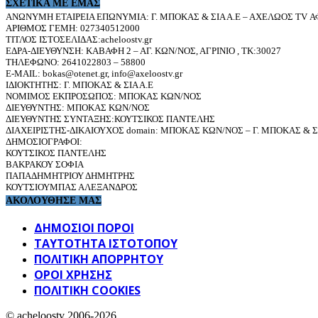
ΣΧΕΤΙΚΆ ΜΕ ΕΜΆΣ
ΑΝΩΝΥΜΗ ΕΤΑΙΡΕΙΑ ΕΠΩΝΥΜΙΑ: Γ. ΜΠΟΚΑΣ & ΣΙΑ Α.Ε – ΑΧΕΛΩΟΣ TV ΑΦ
ΑΡΙΘΜΟΣ ΓΕΜΗ: 027340512000
ΤΙΤΛΟΣ ΙΣΤΟΣΕΛΙΔΑΣ:acheloostv.gr
ΕΔΡΑ-ΔΙΕΥΘΥΝΣΗ: ΚΑΒΑΦΗ 2 – ΑΓ. ΚΩΝ/ΝΟΣ, ΑΓΡΙΝΙΟ , ΤΚ:30027
ΤΗΛΕΦΩΝΟ: 2641022803 – 58800
E-MAIL: bokas@otenet.gr, info@axeloostv.gr
ΙΔΙΟΚΤΗΤΗΣ: Γ. ΜΠΟΚΑΣ & ΣΙΑ Α.Ε
ΝΟΜΙΜΟΣ ΕΚΠΡΟΣΩΠΟΣ: ΜΠΟΚΑΣ ΚΩΝ/ΝΟΣ
ΔΙΕΥΘΥΝΤΗΣ: ΜΠΟΚΑΣ ΚΩΝ/ΝΟΣ
ΔΙΕΥΘΥΝΤΗΣ ΣΥΝΤΑΞΗΣ:ΚΟΥΤΣΙΚΟΣ ΠΑΝΤΕΛΗΣ
ΔΙΑΧΕΙΡΙΣΤΗΣ-ΔΙΚΑΙΟΥΧΟΣ domain: ΜΠΟΚΑΣ ΚΩΝ/ΝΟΣ – Γ. ΜΠΟΚΑΣ & ΣΙ
ΔΗΜΟΣΙΟΓΡΑΦΟΙ:
ΚΟΥΤΣΙΚΟΣ ΠΑΝΤΕΛΗΣ
ΒΑΚΡΑΚΟΥ ΣΟΦΙΑ
ΠΑΠΑΔΗΜΗΤΡΙΟΥ ΔΗΜΗΤΡΗΣ
ΚΟΥΤΣΙΟΥΜΠΑΣ ΑΛΕΞΑΝΔΡΟΣ
ΑΚΟΛΟΥΘΗΣΕ ΜΑΣ
ΔΗΜΟΣΙΟΙ ΠΟΡΟΙ
ΤΑΥΤΌΤΗΤΑ ΙΣΤΌΤΟΠΟΥ
ΠΟΛΙΤΙΚΉ ΑΠΟΡΡΉΤΟΥ
ΌΡΟΙ ΧΡΉΣΗΣ
ΠΟΛΙΤΙΚΗ COOKIES
© acheloostv 2006-2026