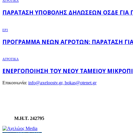
ΑΓΡΟΤΙΚΑ
ΠΑΡΆΤΑΣΗ ΥΠΟΒΟΛΉΣ ΔΗΛΏΣΕΩΝ ΟΣΔΕ ΓΙΑ Π
EP3
ΠΡΌΓΡΑΜΜΑ ΝΈΩΝ ΑΓΡΟΤΏΝ: ΠΑΡΆΤΑΣΗ ΓΙΑ 
ΑΓΡΟΤΙΚΑ
ΕΝΕΡΓΟΠΟΊΗΣΗ ΤΟΥ ΝΈΟΥ ΤΑΜΕΊΟΥ ΜΙΚΡΟΠ
Επικοινωνία:
info@axeloostv.gr, bokas@otenet.gr
Μ.Η.Τ. 242795