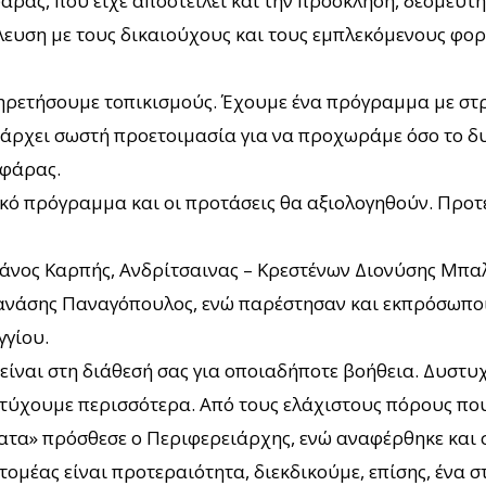
ας, που είχε αποστείλει και την πρόσκληση, δεσμεύτηκ
ύλευση με τους δικαιούχους και τους εμπλεκόμενους φορ
ηρετήσουμε τοπικισμούς. Έχουμε ένα πρόγραμμα με στρα
πάρχει σωστή προετοιμασία για να προχωράμε όσο το δυ
ιφάρας.
ικό πρόγραμμα και οι προτάσεις θα αξιολογηθούν. Προτ
νος Καρπής, Ανδρίτσαινας – Κρεστένων Διονύσης Μπαλ
ανάσης Παναγόπουλος, ενώ παρέστησαν και εκπρόσωποι 
γγίου.
ίναι στη διάθεσή σας για οποιαδήποτε βοήθεια. Δυστυχώ
πετύχουμε περισσότερα. Από τους ελάχιστους πόρους που
ατα» πρόσθεσε ο Περιφερειάρχης, ενώ αναφέρθηκε και σ
τομέας είναι προτεραιότητα, διεκδικούμε, επίσης, ένα