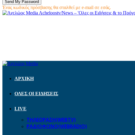
Ένας κωδικός πρόσβασης θα σταλθεί με e-mail σε εσάς.
Acheloostv/News – 'Ολες οι Ειδήσεις & το Πρό
ΑΡΧΙΚΗ
ΟΛΕΣ ΟΙ ΕΙΔΗΣΕΙΣ
LIVE
ΤΗΛΕΟΡΑΣΗ(WEBTV)
ΡΑΔΙΟΦΩΝΟ(WEBRADIO)