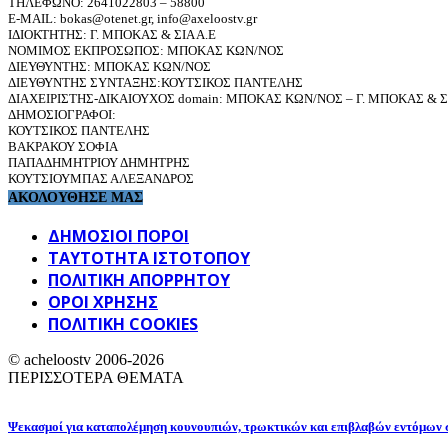
ΤΗΛΕΦΩΝΟ: 2641022803 – 58800
E-MAIL: bokas@otenet.gr, info@axeloostv.gr
ΙΔΙΟΚΤΗΤΗΣ: Γ. ΜΠΟΚΑΣ & ΣΙΑ Α.Ε
ΝΟΜΙΜΟΣ ΕΚΠΡΟΣΩΠΟΣ: ΜΠΟΚΑΣ ΚΩΝ/ΝΟΣ
ΔΙΕΥΘΥΝΤΗΣ: ΜΠΟΚΑΣ ΚΩΝ/ΝΟΣ
ΔΙΕΥΘΥΝΤΗΣ ΣΥΝΤΑΞΗΣ:ΚΟΥΤΣΙΚΟΣ ΠΑΝΤΕΛΗΣ
ΔΙΑΧΕΙΡΙΣΤΗΣ-ΔΙΚΑΙΟΥΧΟΣ domain: ΜΠΟΚΑΣ ΚΩΝ/ΝΟΣ – Γ. ΜΠΟΚΑΣ & ΣΙ
ΔΗΜΟΣΙΟΓΡΑΦΟΙ:
ΚΟΥΤΣΙΚΟΣ ΠΑΝΤΕΛΗΣ
ΒΑΚΡΑΚΟΥ ΣΟΦΙΑ
ΠΑΠΑΔΗΜΗΤΡΙΟΥ ΔΗΜΗΤΡΗΣ
ΚΟΥΤΣΙΟΥΜΠΑΣ ΑΛΕΞΑΝΔΡΟΣ
ΑΚΟΛΟΥΘΗΣΕ ΜΑΣ
ΔΗΜΟΣΙΟΙ ΠΟΡΟΙ
ΤΑΥΤΌΤΗΤΑ ΙΣΤΌΤΟΠΟΥ
ΠΟΛΙΤΙΚΉ ΑΠΟΡΡΉΤΟΥ
ΌΡΟΙ ΧΡΉΣΗΣ
ΠΟΛΙΤΙΚΗ COOKIES
© acheloostv 2006-2026
ΠΕΡΙΣΣΟΤΕΡΑ ΘΕΜΑΤΑ
Ψεκασμοί για καταπολέμηση κουνουπιών, τρωκτικών και επιβλαβών εντόμων σε