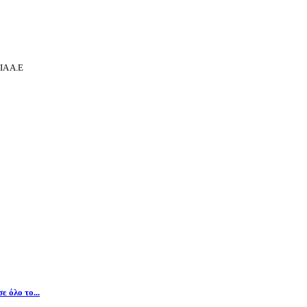
Α Α.Ε
 όλο το...