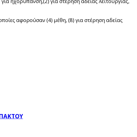
 για ηχορύπανση,(2) για στέρηση άδειας λειτουργίας,
ποίες αφορούσαν (4) μέθη, (8) για στέρηση αδείας
ΥΠΆΚΤΟΥ