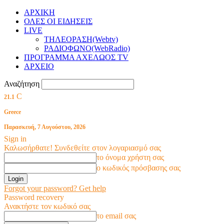
ΑΡΧΙΚΗ
ΟΛΕΣ ΟΙ ΕΙΔΗΣΕΙΣ
LIVE
ΤΗΛΕΟΡΑΣΗ(Webtv)
ΡΑΔΙΟΦΩΝΟ(WebRadio)
ΠΡΟΓΡΑΜΜΑ ΑΧΕΛΩΟΣ TV
ΑΡΧΕΙΟ
Αναζήτηση
C
21.1
Greece
Παρασκευή, 7 Αυγούστου, 2026
Sign in
Καλωσήρθατε! Συνδεθείτε στον λογαριασμό σας
το όνομα χρήστη σας
ο κωδικός πρόσβασης σας
Forgot your password? Get help
Password recovery
Ανακτήστε τον κωδικό σας
το email σας