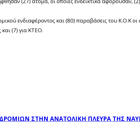
θησαν (27) άτομα, οι οποίες ενδεικτικά αφορούσαν, (2)
ικού ενδιαφέροντος και (80) παραβάσεις του Κ.Ο.Κ οι ο
και (7) για ΚΤΕΟ.
ΔΡΟΜΊΩΝ ΣΤΗΝ ΑΝΑΤΟΛΙΚΉ ΠΛΕΥΡΆ ΤΗΣ ΝΑ