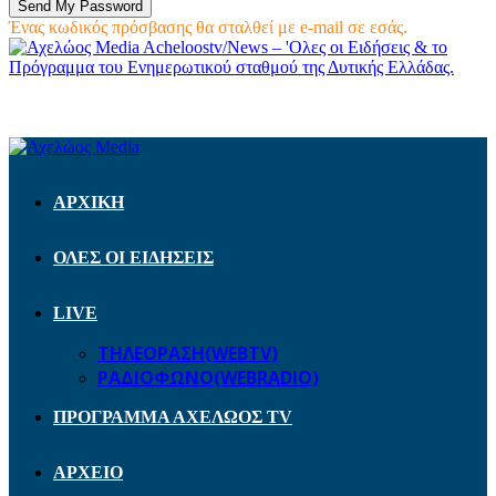
Ένας κωδικός πρόσβασης θα σταλθεί με e-mail σε εσάς.
Acheloostv/News – 'Ολες οι Ειδήσεις & το
Πρόγραμμα του Ενημερωτικού σταθμού της Δυτικής Ελλάδας.
ΑΡΧΙΚΗ
ΟΛΕΣ ΟΙ ΕΙΔΗΣΕΙΣ
LIVE
ΤΗΛΕΟΡΑΣΗ(WEBTV)
ΡΑΔΙΟΦΩΝΟ(WEBRADIO)
ΠΡΟΓΡΑΜΜΑ ΑΧΕΛΩΟΣ TV
ΑΡΧΕΙΟ