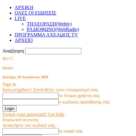
ΑΡΧΙΚΗ
ΟΛΕΣ ΟΙ ΕΙΔΗΣΕΙΣ
LIVE
ΤΗΛΕΟΡΑΣΗ(Webtv)
ΡΑΔΙΟΦΩΝΟ(WebRadio)
ΠΡΟΓΡΑΜΜΑ ΑΧΕΛΩΟΣ TV
ΑΡΧΕΙΟ
Αναζήτηση
C
19.7
Greece
Δευτέρα, 10 Αυγούστου, 2026
Sign in
Καλωσήρθατε! Συνδεθείτε στον λογαριασμό σας
το όνομα χρήστη σας
ο κωδικός πρόσβασης σας
Forgot your password? Get help
Password recovery
Ανακτήστε τον κωδικό σας
το email σας