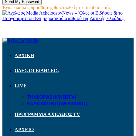
Ένας κωδικός πρόσβασης θα σταλθεί με e-mail σε εσάς.
Acheloostv/News – 'Ολες οι Ειδήσεις & το
Πρόγραμμα του Ενημερωτικού σταθμού της Δυτικής Ελλάδας.
ΑΡΧΙΚΗ
ΟΛΕΣ ΟΙ ΕΙΔΗΣΕΙΣ
LIVE
ΤΗΛΕΟΡΑΣΗ(WEBTV)
ΡΑΔΙΟΦΩΝΟ(WEBRADIO)
ΠΡΟΓΡΑΜΜΑ ΑΧΕΛΩΟΣ TV
ΑΡΧΕΙΟ