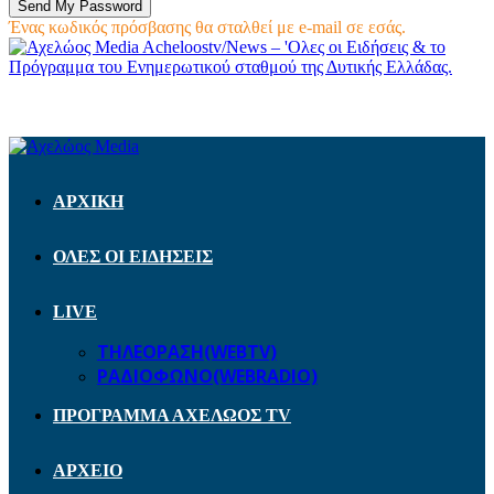
Ένας κωδικός πρόσβασης θα σταλθεί με e-mail σε εσάς.
Acheloostv/News – 'Ολες οι Ειδήσεις & το
Πρόγραμμα του Ενημερωτικού σταθμού της Δυτικής Ελλάδας.
ΑΡΧΙΚΗ
ΟΛΕΣ ΟΙ ΕΙΔΗΣΕΙΣ
LIVE
ΤΗΛΕΟΡΑΣΗ(WEBTV)
ΡΑΔΙΟΦΩΝΟ(WEBRADIO)
ΠΡΟΓΡΑΜΜΑ ΑΧΕΛΩΟΣ TV
ΑΡΧΕΙΟ