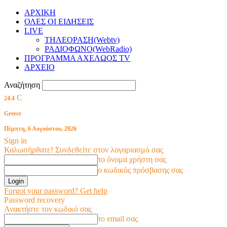
ΑΡΧΙΚΗ
ΟΛΕΣ ΟΙ ΕΙΔΗΣΕΙΣ
LIVE
ΤΗΛΕΟΡΑΣΗ(Webtv)
ΡΑΔΙΟΦΩΝΟ(WebRadio)
ΠΡΟΓΡΑΜΜΑ ΑΧΕΛΩΟΣ TV
ΑΡΧΕΙΟ
Αναζήτηση
C
24.4
Greece
Πέμπτη, 6 Αυγούστου, 2026
Sign in
Καλωσήρθατε! Συνδεθείτε στον λογαριασμό σας
το όνομα χρήστη σας
ο κωδικός πρόσβασης σας
Forgot your password? Get help
Password recovery
Ανακτήστε τον κωδικό σας
το email σας