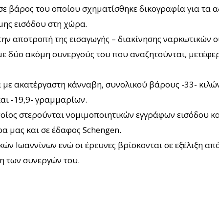
σε βάρος του οποίου σχηματίσθηκε δικογραφία για τα α
μης εισόδου στη χώρα.
την αποτροπή της εισαγωγής – διακίνησης ναρκωτικών 
με δύο ακόμη συνεργούς του που αναζητούνται, μετέφερ
με ακατέργαστη κάνναβη, συνολικού βάρους -33- κιλών 
αι -19,9- γραμμαρίων.
οποίος στερούνται νομιμοποιητικών εγγράφων εισόδου κ
α μας και σε έδαφος Schengen.
κών Ιωαννίνων ενώ οι έρευνες βρίσκονται σε εξέλιξη 
η των συνεργών του.