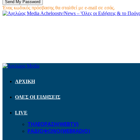
Ένας κωδικός πρόσβασης θα σταλθεί με e-mail σε εσάς.
Acheloostv/News – 'Ολες οι Ειδήσεις & το Πρό
ΑΡΧΙΚΗ
ΟΛΕΣ ΟΙ ΕΙΔΗΣΕΙΣ
LIVE
ΤΗΛΕΟΡΑΣΗ(WEBTV)
ΡΑΔΙΟΦΩΝΟ(WEBRADIO)