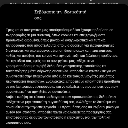
ΕΔΡΑ-ΔΙΕΥΘΥΝΣΗ: ΚΑΒΑΦΗ 2 – ΑΓ. ΚΩΝ/ΝΟΣ, ΑΓΡΙΝΙΟ , ΤΚ:30027
ΤΗΛΕΦΩΝΟ: 2641022803 – 58800
Σεβόμαστε την ιδιωτικότητά
E-MAIL: bokas@otenet.gr, info@axeloostv.gr
σας
ΙΔΙΟΚΤΗΤΗΣ: Γ. ΜΠΟΚΑΣ & ΣΙΑ Α.Ε
ΝΟΜΙΜΟΣ ΕΚΠΡΟΣΩΠΟΣ: ΜΠΟΚΑΣ ΚΩΝ/ΝΟΣ
Εμείς και οι συνεργάτες μας αποθηκεύουμε ή/και έχουμε πρόσβαση σε
ΔΙΕΥΘΥΝΤΗΣ: ΜΠΟΚΑΣ ΚΩΝ/ΝΟΣ
πληροφορίες σε μια συσκευή, όπως cookies και επεξεργαζόμαστε
ΔΙΕΥΘΥΝΤΗΣ ΣΥΝΤΑΞΗΣ:ΚΟΥΤΣΙΚΟΣ ΠΑΝΤΕΛΗΣ
προσωπικά δεδομένα, όπως μοναδικά αναγνωριστικά και τυπικές
πληροφορίες που αποστέλλονται από μια συσκευή για εξατομικευμένες
ΔΙΑΧΕΙΡΙΣΤΗΣ-ΔΙΚΑΙΟΥΧΟΣ domain: ΜΠΟΚΑΣ ΚΩΝ/ΝΟΣ – Γ. ΜΠΟΚΑΣ &
διαφημίσεις και περιεχόμενο, μέτρηση διαφημίσεων και περιεχομένου,
ΣΙΑ Α.Ε
καθώς και απόψεις του κοινού για την ανάπτυξη και βελτίωση προϊόντων.
ΔΗΜΟΣΙΟΓΡΑΦΟΙ:
Με την άδειά σας, εμείς και οι συνεργάτες μας ενδέχεται να
ΚΟΥΤΣΙΚΟΣ ΠΑΝΤΕΛΗΣ
χρησιμοποιήσουμε ακριβή δεδομένα γεωγραφικής τοποθεσίας και
ΒΑΚΡΑΚΟΥ ΣΟΦΙΑ
ταυτοποίησης μέσω σάρωσης συσκευών. Μπορείτε να κάνετε κλικ για να
ΠΑΠΑΔΗΜΗΤΡΙΟΥ ΔΗΜΗΤΡΗΣ
συναινέσετε στην επεξεργασία από εμάς και τους συνεργάτες μας όπως
περιγράφεται παραπάνω. Εναλλακτικά, μπορείτε να αποκτήσετε πρόσβαση
ΚΟΥΤΣΙΟΥΜΠΑΣ ΑΛΕΞΑΝΔΡΟΣ
σε πιο λεπτομερείς πληροφορίες και να αλλάξετε τις προτιμήσεις σας πριν
συναινέσετε ή να αρνηθείτε να συναινέσετε.
Λάβετε υπόψη ότι κάποια επεξεργασία των προσωπικών σας δεδομένων
ενδέχεται να μην απαιτεί τη συγκατάθεσή σας, αλλά έχετε το δικαίωμα να
ΑΚΟΛΟΥΘΗΣΕ ΜΑΣ
αρνηθείτε αυτήν την επεξεργασία. Οι προτιμήσεις σας θα ισχύουν μόνο για
αυτόν τον ιστότοπο. Μπορείτε πάντα να αλλάξετε τις προτιμήσεις σας
επιστρέφοντας σε αυτόν τον ιστότοπο ή επισκεπτόμενοι την πολιτική
απορρήτου μας.