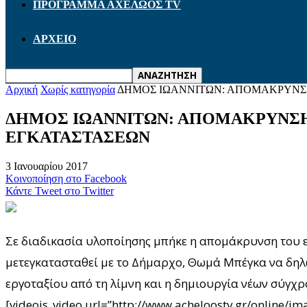
ΠΡΟΓΡΑΜΜΑ ΑΧΕΛΩΟΣ TV
ΑΡΧΕΙΟ
Αρχική
Χωρίς κατηγορία
ΔΗΜΟΣ ΙΩΑΝΝΙΤΩΝ: ΑΠΟΜΑΚΡΥΝΣΗ
ΔΗΜΟΣ ΙΩΑΝΝΙΤΩΝ: ΑΠΟΜΑΚΡΥΝΣΗ
ΕΓΚΑΤΑΣΤΑΣΕΩΝ
3 Ιανουαρίου 2017
Κοινοποίηση στο Facebook
Κάντε Tweet στο Twitter
Σε διαδικασία υλοποίησης μπήκε η απομάκρυνση του ε
μετεγκατασταθεί με το Δήμαρχο, Θωμά Μπέγκα να δηλώ
εργοταξίου από τη λίμνη και η δημιουργία νέων σύγχ
[videojs_video url=”http://www.acheloostv.gr/onlin