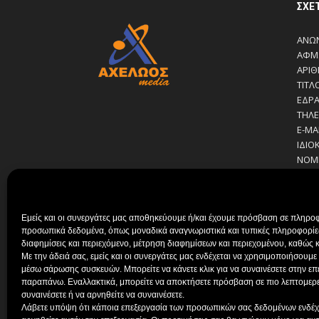
ΣΧΕ
ΑΝΩΝ
ΑΦΜ:
ΑΡΙΘ
ΤΙΤΛ
ΕΔΡΑ
ΤΗΛΕ
E-MA
ΙΔΙΟ
ΝΟΜ
ΔΙΕΥ
ΔΙΕΥ
ΔΙΑΧ
Εμείς και οι συνεργάτες μας αποθηκεύουμε ή/και έχουμε πρόσβαση σε πληροφ
ΣΙΑ Α
προσωπικά δεδομένα, όπως μοναδικά αναγνωριστικά και τυπικές πληροφορίες
ΔΗΜΟ
διαφημίσεις και περιεχόμενο, μέτρηση διαφημίσεων και περιεχομένου, καθώς κ
ΚΟΥΤ
Με την άδειά σας, εμείς και οι συνεργάτες μας ενδέχεται να χρησιμοποιήσου
ΒΑΚΡ
μέσω σάρωσης συσκευών. Μπορείτε να κάνετε κλικ για να συναινέσετε στην ε
ΠΑΠ
παραπάνω. Εναλλακτικά, μπορείτε να αποκτήσετε πρόσβαση σε πιο λεπτομερεί
ΚΟΥΤ
συναινέσετε ή να αρνηθείτε να συναινέσετε.
Λάβετε υπόψη ότι κάποια επεξεργασία των προσωπικών σας δεδομένων ενδέχετ