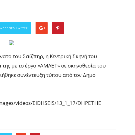
weet στο Twitter
νατο του Σαίξπηρ, η Κεντρική Σκηνή του
α της με το έργο «ΑΜΛΕΤ» σε σκηνοθεσία του
ήθηκε συνέντευξη τύπου από τον Δήμο
e/images/videos/EIDHSEIS/13_1_17/DHPETHE