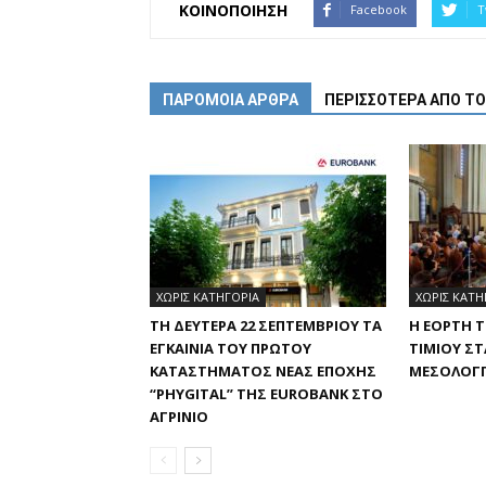
ΚΟΙΝΟΠΟΙΗΣΗ
Facebook
T
ΠΑΡΟΜΟΙΑ ΑΡΘΡΑ
ΠΕΡΙΣΣΟΤΕΡΑ ΑΠΟ Τ
ΧΩΡΊΣ ΚΑΤΗΓΟΡΊΑ
ΧΩΡΊΣ ΚΑΤΗ
ΤΗ ΔΕΥΤΈΡΑ 22 ΣΕΠΤΕΜΒΡΊΟΥ ΤΑ
Η ΕΟΡΤΉ 
ΕΓΚΑΊΝΙΑ ΤΟΥ ΠΡΏΤΟΥ
ΤΙΜΊΟΥ Σ
ΚΑΤΑΣΤΉΜΑΤΟΣ ΝΈΑΣ ΕΠΟΧΉΣ
ΜΕΣΟΛΌΓΓ
“PHYGITAL” ΤΗΣ EUROBANK ΣΤΟ
ΑΓΡΊΝΙΟ