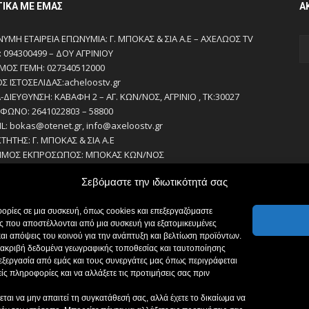
ΤΙΚΆ ΜΕ ΕΜΆΣ
Α
ΥΜΗ ΕΤΑΙΡΕΙΑ ΕΠΩΝΥΜΙΑ: Γ. ΜΠΟΚΑΣ & ΣΙΑ Α.Ε – ΑΧΕΛΩΟΣ TV
 094300499 – ΔΟΥ ΑΓΡΙΝΙΟΥ
ΜΟΣ ΓΕΜΗ: 027340512000
ΟΣ ΙΣΤΟΣΕΛΙΔΑΣ:acheloostv.gr
-ΔΙΕΥΘΥΝΣΗ: ΚΑΒΑΦΗ 2 – ΑΓ. ΚΩΝ/ΝΟΣ, ΑΓΡΙΝΙΟ , ΤΚ:30027
ΦΩΝΟ: 2641022803 – 58800
IL: bokas@otenet.gr, info@axeloostv.gr
ΚΤΗΤΗΣ: Γ. ΜΠΟΚΑΣ & ΣΙΑ Α.Ε
ΙΜΟΣ ΕΚΠΡΟΣΩΠΟΣ: ΜΠΟΚΑΣ ΚΩΝ/ΝΟΣ
ΘΥΝΤΗΣ: ΜΠΟΚΑΣ ΚΩΝ/ΝΟΣ
Σεβόμαστε την ιδιωτικότητά σας
ΘΥΝΤΗΣ ΣΥΝΤΑΞΗΣ:ΚΟΥΤΣΙΚΟΣ ΠΑΝΤΕΛΗΣ
ΕΙΡΙΣΤΗΣ-ΔΙΚΑΙΟΥΧΟΣ domain: ΜΠΟΚΑΣ ΚΩΝ/ΝΟΣ – Γ. ΜΠΟΚΑΣ &
ορίες σε μια συσκευή, όπως cookies και επεξεργαζόμαστε
.Ε
 που αποστέλλονται από μια συσκευή για εξατομικευμένες
ΣΙΟΓΡΑΦΟΙ:
αι απόψεις του κοινού για την ανάπτυξη και βελτίωση προϊόντων.
ΣΙΚΟΣ ΠΑΝΤΕΛΗΣ
με ακριβή δεδομένα γεωγραφικής τοποθεσίας και ταυτοποίησης
ΑΚΟΥ ΣΟΦΙΑ
πεξεργασία από εμάς και τους συνεργάτες μας όπως περιγράφεται
ΑΔΗΜΗΤΡΙΟΥ ΔΗΜΗΤΡΗΣ
ς πληροφορίες και να αλλάξετε τις προτιμήσεις σας πριν
ΣΙΟΥΜΠΑΣ ΑΛΕΞΑΝΔΡΟΣ
αι να μην απαιτεί τη συγκατάθεσή σας, αλλά έχετε το δικαίωμα να