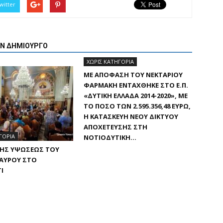
witter
ΟΝ ΔΗΜΙΟΥΡΓΟ
ΧΩΡΊΣ ΚΑΤΗΓΟΡΊΑ
ΜΕ ΑΠΌΦΑΣΗ ΤΟΥ ΝΕΚΤΆΡΙΟΥ
ΦΑΡΜΆΚΗ ΕΝΤΆΧΘΗΚΕ ΣΤΟ Ε.Π.
«ΔΥΤΙΚΉ ΕΛΛΆΔΑ 2014-2020», ΜΕ
ΤΟ ΠΟΣΌ ΤΩΝ 2.595.356,48 ΕΥΡΏ,
Η ΚΑΤΑΣΚΕΥΉ ΝΈΟΥ ΔΙΚΤΎΟΥ
ΑΠΟΧΈΤΕΥΣΗΣ ΣΤΗ
ΓΟΡΊΑ
ΝΟΤΙΟΔΥΤΙΚΉ...
ΤΗΣ ΥΨΏΣΕΩΣ ΤΟΥ
ΤΑΥΡΟΎ ΣΤΟ
Ι