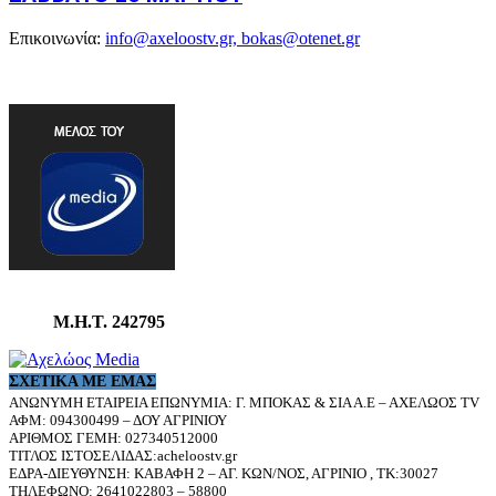
Επικοινωνία:
info@axeloostv.gr, bokas@otenet.gr
Μ.Η.Τ. 242795
ΣΧΕΤΙΚΆ ΜΕ ΕΜΆΣ
ΑΝΩΝΥΜΗ ΕΤΑΙΡΕΙΑ ΕΠΩΝΥΜΙΑ: Γ. ΜΠΟΚΑΣ & ΣΙΑ Α.Ε – ΑΧΕΛΩΟΣ TV
ΑΦΜ: 094300499 – ΔΟΥ ΑΓΡΙΝΙΟΥ
ΑΡΙΘΜΟΣ ΓΕΜΗ: 027340512000
ΤΙΤΛΟΣ ΙΣΤΟΣΕΛΙΔΑΣ:acheloostv.gr
ΕΔΡΑ-ΔΙΕΥΘΥΝΣΗ: ΚΑΒΑΦΗ 2 – ΑΓ. ΚΩΝ/ΝΟΣ, ΑΓΡΙΝΙΟ , ΤΚ:30027
ΤΗΛΕΦΩΝΟ: 2641022803 – 58800