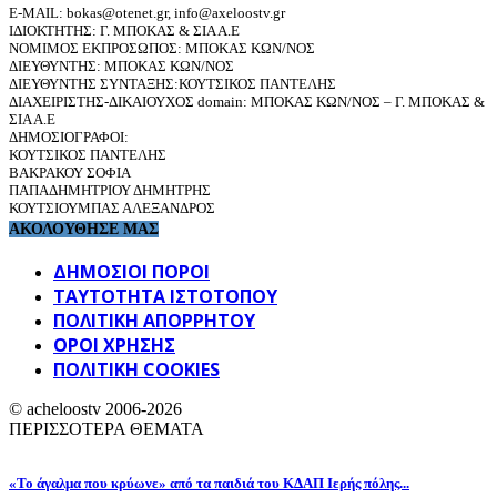
E-MAIL: bokas@otenet.gr, info@axeloostv.gr
ΙΔΙΟΚΤΗΤΗΣ: Γ. ΜΠΟΚΑΣ & ΣΙΑ Α.Ε
ΝΟΜΙΜΟΣ ΕΚΠΡΟΣΩΠΟΣ: ΜΠΟΚΑΣ ΚΩΝ/ΝΟΣ
ΔΙΕΥΘΥΝΤΗΣ: ΜΠΟΚΑΣ ΚΩΝ/ΝΟΣ
ΔΙΕΥΘΥΝΤΗΣ ΣΥΝΤΑΞΗΣ:ΚΟΥΤΣΙΚΟΣ ΠΑΝΤΕΛΗΣ
ΔΙΑΧΕΙΡΙΣΤΗΣ-ΔΙΚΑΙΟΥΧΟΣ domain: ΜΠΟΚΑΣ ΚΩΝ/ΝΟΣ – Γ. ΜΠΟΚΑΣ &
ΣΙΑ Α.Ε
ΔΗΜΟΣΙΟΓΡΑΦΟΙ:
ΚΟΥΤΣΙΚΟΣ ΠΑΝΤΕΛΗΣ
ΒΑΚΡΑΚΟΥ ΣΟΦΙΑ
ΠΑΠΑΔΗΜΗΤΡΙΟΥ ΔΗΜΗΤΡΗΣ
ΚΟΥΤΣΙΟΥΜΠΑΣ ΑΛΕΞΑΝΔΡΟΣ
ΑΚΟΛΟΥΘΗΣΕ ΜΑΣ
ΔΗΜΟΣΙΟΙ ΠΟΡΟΙ
ΤΑΥΤΌΤΗΤΑ ΙΣΤΌΤΟΠΟΥ
ΠΟΛΙΤΙΚΉ ΑΠΟΡΡΉΤΟΥ
ΌΡΟΙ ΧΡΉΣΗΣ
ΠΟΛΙΤΙΚΗ COOKIES
© acheloostv 2006-2026
ΠΕΡΙΣΣΟΤΕΡΑ ΘΕΜΑΤΑ
«Το άγαλμα που κρύωνε» από τα παιδιά του ΚΔΑΠ Ιερής πόλης...