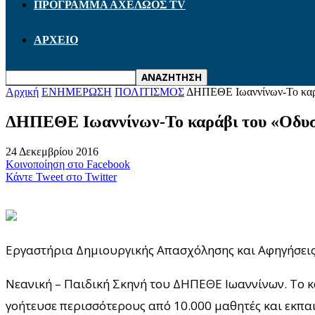
ΠΡΟΓΡΑΜΜΑ ΑΧΕΛΩΟΣ TV
ΑΡΧΕΙΟ
Αρχική
ΕΝΗΜΕΡΩΣΗ
ΠΟΛΙΤΙΣΜΟΣ
ΔΗΠΕΘΕ Ιωαννίνων-Το καρ
ΔΗΠΕΘΕ Ιωαννίνων-Το καράβι του «Οδυσ
24 Δεκεμβρίου 2016
Κοινοποίηση στο Facebook
Κάντε Tweet στο Twitter
Εργαστήρια Δημιουργικής Απασχόλησης και Αφηγήσεις
Νεανική – Παιδική Σκηνή του ΔΗΠΕΘΕ Ιωαννίνων. Το κ
γοήτευσε περισσότερους από 10.000 μαθητές και εκπα