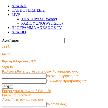
ΑΡΧΙΚΗ
ΟΛΕΣ ΟΙ ΕΙΔΗΣΕΙΣ
LIVE
ΤΗΛΕΟΡΑΣΗ(Webtv)
ΡΑΔΙΟΦΩΝΟ(WebRadio)
ΠΡΟΓΡΑΜΜΑ ΑΧΕΛΩΟΣ TV
ΑΡΧΕΙΟ
Αναζήτηση
C
28.4
Greece
Πέμπτη, 6 Αυγούστου, 2026
Sign in
Καλωσήρθατε! Συνδεθείτε στον λογαριασμό σας
το όνομα χρήστη σας
ο κωδικός πρόσβασης σας
Forgot your password? Get help
Password recovery
Ανακτήστε τον κωδικό σας
το email σας