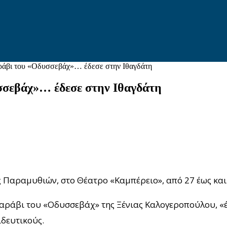
άβι του «Οδυσσεβάχ»… έδεσε στην Ιθαγδάτη
σεβάχ»… έδεσε στην Ιθαγδάτη
 Παραμυθιών, στο Θέατρο «Καμπέρειο», από 27 έως και
αράβι του «Οδυσσεβάχ» της Ξένιας Καλογεροπούλου, «έδ
ιδευτικούς.