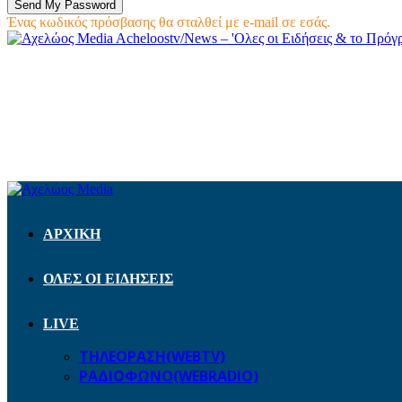
Ένας κωδικός πρόσβασης θα σταλθεί με e-mail σε εσάς.
Acheloostv/News – 'Ολες οι Ειδήσεις & το Πρό
ΑΡΧΙΚΗ
ΟΛΕΣ ΟΙ ΕΙΔΗΣΕΙΣ
LIVE
ΤΗΛΕΟΡΑΣΗ(WEBTV)
ΡΑΔΙΟΦΩΝΟ(WEBRADIO)