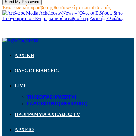
Ένας κωδικός πρόσβασης θα σταλθεί με e-mail σε εσάς.
Acheloostv/News – 'Ολες οι Ειδήσεις & το
Πρόγραμμα του Ενημερωτικού σταθμού της Δυτικής Ελλάδας.
ΑΡΧΙΚΗ
ΟΛΕΣ ΟΙ ΕΙΔΗΣΕΙΣ
LIVE
ΤΗΛΕΟΡΑΣΗ(WEBTV)
ΡΑΔΙΟΦΩΝΟ(WEBRADIO)
ΠΡΟΓΡΑΜΜΑ ΑΧΕΛΩΟΣ TV
ΑΡΧΕΙΟ