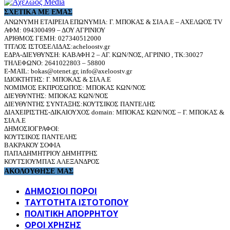
ΣΧΕΤΙΚΆ ΜΕ ΕΜΆΣ
ΑΝΩΝΥΜΗ ΕΤΑΙΡΕΙΑ ΕΠΩΝΥΜΙΑ: Γ. ΜΠΟΚΑΣ & ΣΙΑ Α.Ε – ΑΧΕΛΩΟΣ TV
ΑΦΜ: 094300499 – ΔΟΥ ΑΓΡΙΝΙΟΥ
ΑΡΙΘΜΟΣ ΓΕΜΗ: 027340512000
ΤΙΤΛΟΣ ΙΣΤΟΣΕΛΙΔΑΣ:acheloostv.gr
ΕΔΡΑ-ΔΙΕΥΘΥΝΣΗ: ΚΑΒΑΦΗ 2 – ΑΓ. ΚΩΝ/ΝΟΣ, ΑΓΡΙΝΙΟ , ΤΚ:30027
ΤΗΛΕΦΩΝΟ: 2641022803 – 58800
E-MAIL: bokas@otenet.gr, info@axeloostv.gr
ΙΔΙΟΚΤΗΤΗΣ: Γ. ΜΠΟΚΑΣ & ΣΙΑ Α.Ε
ΝΟΜΙΜΟΣ ΕΚΠΡΟΣΩΠΟΣ: ΜΠΟΚΑΣ ΚΩΝ/ΝΟΣ
ΔΙΕΥΘΥΝΤΗΣ: ΜΠΟΚΑΣ ΚΩΝ/ΝΟΣ
ΔΙΕΥΘΥΝΤΗΣ ΣΥΝΤΑΞΗΣ:ΚΟΥΤΣΙΚΟΣ ΠΑΝΤΕΛΗΣ
ΔΙΑΧΕΙΡΙΣΤΗΣ-ΔΙΚΑΙΟΥΧΟΣ domain: ΜΠΟΚΑΣ ΚΩΝ/ΝΟΣ – Γ. ΜΠΟΚΑΣ &
ΣΙΑ Α.Ε
ΔΗΜΟΣΙΟΓΡΑΦΟΙ:
ΚΟΥΤΣΙΚΟΣ ΠΑΝΤΕΛΗΣ
ΒΑΚΡΑΚΟΥ ΣΟΦΙΑ
ΠΑΠΑΔΗΜΗΤΡΙΟΥ ΔΗΜΗΤΡΗΣ
ΚΟΥΤΣΙΟΥΜΠΑΣ ΑΛΕΞΑΝΔΡΟΣ
ΑΚΟΛΟΥΘΗΣΕ ΜΑΣ
ΔΗΜΟΣΙΟΙ ΠΟΡΟΙ
ΤΑΥΤΌΤΗΤΑ ΙΣΤΌΤΟΠΟΥ
ΠΟΛΙΤΙΚΉ ΑΠΟΡΡΉΤΟΥ
ΌΡΟΙ ΧΡΉΣΗΣ