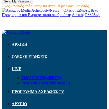
Ένας κωδικός πρόσβασης θα σταλθεί με e-mail σε εσάς.
Acheloostv/News – 'Ολες οι Ειδήσεις & το
Πρόγραμμα του Ενημερωτικού σταθμού της Δυτικής Ελλάδας.
ΑΡΧΙΚΗ
ΟΛΕΣ ΟΙ ΕΙΔΗΣΕΙΣ
LIVE
ΤΗΛΕΟΡΑΣΗ(WEBTV)
ΡΑΔΙΟΦΩΝΟ(WEBRADIO)
ΠΡΟΓΡΑΜΜΑ ΑΧΕΛΩΟΣ TV
ΑΡΧΕΙΟ