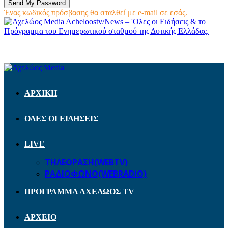
Ένας κωδικός πρόσβασης θα σταλθεί με e-mail σε εσάς.
Acheloostv/News – 'Ολες οι Ειδήσεις & το
Πρόγραμμα του Ενημερωτικού σταθμού της Δυτικής Ελλάδας.
ΑΡΧΙΚΗ
ΟΛΕΣ ΟΙ ΕΙΔΗΣΕΙΣ
LIVE
ΤΗΛΕΟΡΑΣΗ(WEBTV)
ΡΑΔΙΟΦΩΝΟ(WEBRADIO)
ΠΡΟΓΡΑΜΜΑ ΑΧΕΛΩΟΣ TV
ΑΡΧΕΙΟ