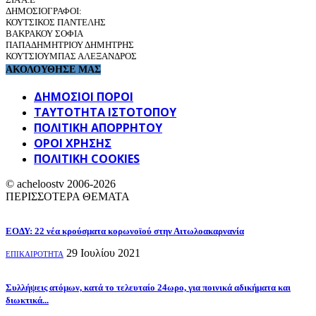
ΔΗΜΟΣΙΟΓΡΑΦΟΙ:
ΚΟΥΤΣΙΚΟΣ ΠΑΝΤΕΛΗΣ
ΒΑΚΡΑΚΟΥ ΣΟΦΙΑ
ΠΑΠΑΔΗΜΗΤΡΙΟΥ ΔΗΜΗΤΡΗΣ
ΚΟΥΤΣΙΟΥΜΠΑΣ ΑΛΕΞΑΝΔΡΟΣ
ΑΚΟΛΟΥΘΗΣΕ ΜΑΣ
ΔΗΜΟΣΙΟΙ ΠΟΡΟΙ
ΤΑΥΤΌΤΗΤΑ ΙΣΤΌΤΟΠΟΥ
ΠΟΛΙΤΙΚΉ ΑΠΟΡΡΉΤΟΥ
ΌΡΟΙ ΧΡΉΣΗΣ
ΠΟΛΙΤΙΚΗ COOKIES
© acheloostv 2006-2026
ΠΕΡΙΣΣΟΤΕΡΑ ΘΕΜΑΤΑ
ΕΟΔΥ: 22 νέα κρούσματα κορωνοϊού στην Αιτωλοακαρνανία
29 Ιουλίου 2021
ΕΠΙΚΑΙΡΟΤΗΤΑ
Συλλήψεις ατόμων, κατά το τελευταίο 24ωρο, για ποινικά αδικήματα και
διωκτικά...