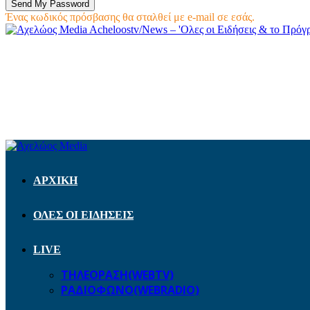
Ένας κωδικός πρόσβασης θα σταλθεί με e-mail σε εσάς.
Acheloostv/News – 'Ολες οι Ειδήσεις & το Πρό
ΑΡΧΙΚΗ
ΟΛΕΣ ΟΙ ΕΙΔΗΣΕΙΣ
LIVE
ΤΗΛΕΟΡΑΣΗ(WEBTV)
ΡΑΔΙΟΦΩΝΟ(WEBRADIO)