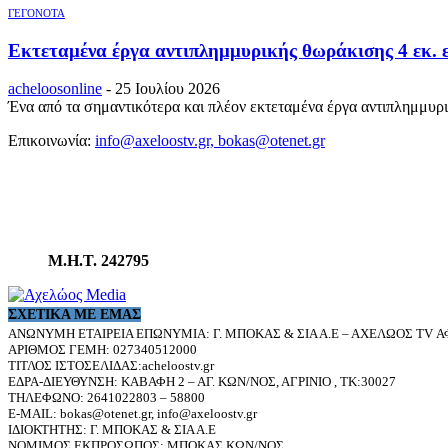
ΓΕΓΟΝΟΤΑ
Εκτεταμένα έργα αντιπλημμυρικής θωράκισης 4 εκ. 
acheloosonline
-
25 Ιουλίου 2026
Ένα από τα σημαντικότερα και πλέον εκτεταμένα έργα αντιπλημμυρι
Επικοινωνία:
info@axeloostv.gr, bokas@otenet.gr
Μ.Η.Τ. 242795
ΣΧΕΤΙΚΆ ΜΕ ΕΜΆΣ
ΑΝΩΝΥΜΗ ΕΤΑΙΡΕΙΑ ΕΠΩΝΥΜΙΑ: Γ. ΜΠΟΚΑΣ & ΣΙΑ Α.Ε – ΑΧΕΛΩΟΣ TV ΑΦ
ΑΡΙΘΜΟΣ ΓΕΜΗ: 027340512000
ΤΙΤΛΟΣ ΙΣΤΟΣΕΛΙΔΑΣ:acheloostv.gr
ΕΔΡΑ-ΔΙΕΥΘΥΝΣΗ: ΚΑΒΑΦΗ 2 – ΑΓ. ΚΩΝ/ΝΟΣ, ΑΓΡΙΝΙΟ , ΤΚ:30027
ΤΗΛΕΦΩΝΟ: 2641022803 – 58800
E-MAIL: bokas@otenet.gr, info@axeloostv.gr
ΙΔΙΟΚΤΗΤΗΣ: Γ. ΜΠΟΚΑΣ & ΣΙΑ Α.Ε
ΝΟΜΙΜΟΣ ΕΚΠΡΟΣΩΠΟΣ: ΜΠΟΚΑΣ ΚΩΝ/ΝΟΣ