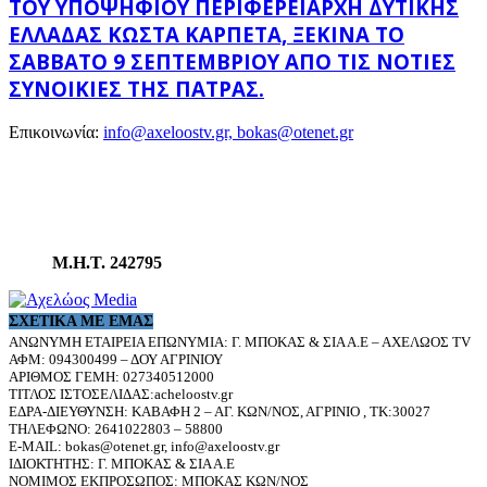
ΤΟΥ ΥΠΟΨΉΦΙΟΥ ΠΕΡΙΦΕΡΕΙΆΡΧΗ ΔΥΤΙΚΉΣ
ΕΛΛΆΔΑΣ ΚΏΣΤΑ ΚΑΡΠΈΤΑ, ΞΕΚΙΝΆ ΤΟ
ΣΆΒΒΑΤΟ 9 ΣΕΠΤΕΜΒΡΊΟΥ ΑΠΌ ΤΙΣ ΝΌΤΙΕΣ
ΣΥΝΟΙΚΊΕΣ ΤΗΣ ΠΆΤΡΑΣ.
Επικοινωνία:
info@axeloostv.gr, bokas@otenet.gr
Μ.Η.Τ. 242795
ΣΧΕΤΙΚΆ ΜΕ ΕΜΆΣ
ΑΝΩΝΥΜΗ ΕΤΑΙΡΕΙΑ ΕΠΩΝΥΜΙΑ: Γ. ΜΠΟΚΑΣ & ΣΙΑ Α.Ε – ΑΧΕΛΩΟΣ TV
ΑΦΜ: 094300499 – ΔΟΥ ΑΓΡΙΝΙΟΥ
ΑΡΙΘΜΟΣ ΓΕΜΗ: 027340512000
ΤΙΤΛΟΣ ΙΣΤΟΣΕΛΙΔΑΣ:acheloostv.gr
ΕΔΡΑ-ΔΙΕΥΘΥΝΣΗ: ΚΑΒΑΦΗ 2 – ΑΓ. ΚΩΝ/ΝΟΣ, ΑΓΡΙΝΙΟ , ΤΚ:30027
ΤΗΛΕΦΩΝΟ: 2641022803 – 58800
E-MAIL: bokas@otenet.gr, info@axeloostv.gr
ΙΔΙΟΚΤΗΤΗΣ: Γ. ΜΠΟΚΑΣ & ΣΙΑ Α.Ε
ΝΟΜΙΜΟΣ ΕΚΠΡΟΣΩΠΟΣ: ΜΠΟΚΑΣ ΚΩΝ/ΝΟΣ