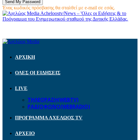
Ένας κωδικός πρόσβασης θα σταλθεί με e-mail σε εσάς.
Acheloostv/News – 'Ολες οι Ειδήσεις & το
Πρόγραμμα του Ενημερωτικού σταθμού της Δυτικής Ελλάδας.
ΑΡΧΙΚΗ
ΟΛΕΣ ΟΙ ΕΙΔΗΣΕΙΣ
LIVE
ΤΗΛΕΟΡΑΣΗ(WEBTV)
ΡΑΔΙΟΦΩΝΟ(WEBRADIO)
ΠΡΟΓΡΑΜΜΑ ΑΧΕΛΩΟΣ TV
ΑΡΧΕΙΟ