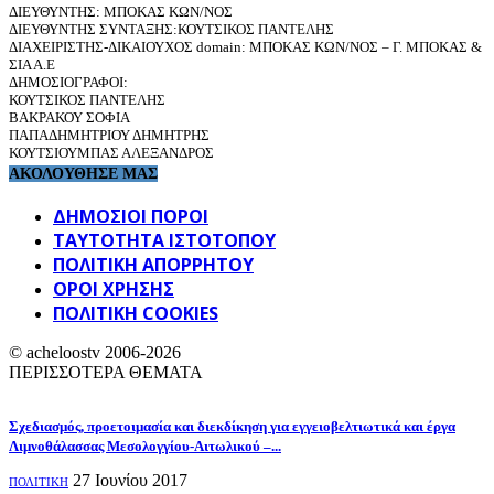
ΔΙΕΥΘΥΝΤΗΣ: ΜΠΟΚΑΣ ΚΩΝ/ΝΟΣ
ΔΙΕΥΘΥΝΤΗΣ ΣΥΝΤΑΞΗΣ:ΚΟΥΤΣΙΚΟΣ ΠΑΝΤΕΛΗΣ
ΔΙΑΧΕΙΡΙΣΤΗΣ-ΔΙΚΑΙΟΥΧΟΣ domain: ΜΠΟΚΑΣ ΚΩΝ/ΝΟΣ – Γ. ΜΠΟΚΑΣ &
ΣΙΑ Α.Ε
ΔΗΜΟΣΙΟΓΡΑΦΟΙ:
ΚΟΥΤΣΙΚΟΣ ΠΑΝΤΕΛΗΣ
ΒΑΚΡΑΚΟΥ ΣΟΦΙΑ
ΠΑΠΑΔΗΜΗΤΡΙΟΥ ΔΗΜΗΤΡΗΣ
ΚΟΥΤΣΙΟΥΜΠΑΣ ΑΛΕΞΑΝΔΡΟΣ
ΑΚΟΛΟΥΘΗΣΕ ΜΑΣ
ΔΗΜΟΣΙΟΙ ΠΟΡΟΙ
ΤΑΥΤΌΤΗΤΑ ΙΣΤΌΤΟΠΟΥ
ΠΟΛΙΤΙΚΉ ΑΠΟΡΡΉΤΟΥ
ΌΡΟΙ ΧΡΉΣΗΣ
ΠΟΛΙΤΙΚΗ COOKIES
© acheloostv 2006-2026
ΠΕΡΙΣΣΟΤΕΡΑ ΘΕΜΑΤΑ
Σχεδιασμός, προετοιμασία και διεκδίκηση για εγγειοβελτιωτικά και έργα
Λιμνοθάλασσας Μεσολογγίου-Αιτωλικού –...
27 Ιουνίου 2017
ΠΟΛΙΤΙΚΗ