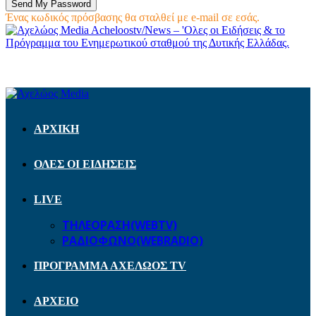
Ένας κωδικός πρόσβασης θα σταλθεί με e-mail σε εσάς.
Acheloostv/News – 'Ολες οι Ειδήσεις & το
Πρόγραμμα του Ενημερωτικού σταθμού της Δυτικής Ελλάδας.
ΑΡΧΙΚΗ
ΟΛΕΣ ΟΙ ΕΙΔΗΣΕΙΣ
LIVE
ΤΗΛΕΟΡΑΣΗ(WEBTV)
ΡΑΔΙΟΦΩΝΟ(WEBRADIO)
ΠΡΟΓΡΑΜΜΑ ΑΧΕΛΩΟΣ TV
ΑΡΧΕΙΟ