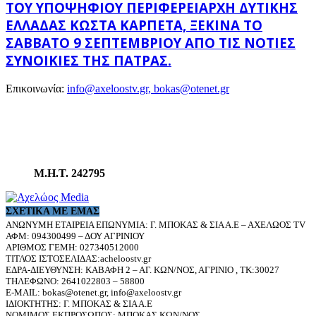
ΤΟΥ ΥΠΟΨΉΦΙΟΥ ΠΕΡΙΦΕΡΕΙΆΡΧΗ ΔΥΤΙΚΉΣ
ΕΛΛΆΔΑΣ ΚΏΣΤΑ ΚΑΡΠΈΤΑ, ΞΕΚΙΝΆ ΤΟ
ΣΆΒΒΑΤΟ 9 ΣΕΠΤΕΜΒΡΊΟΥ ΑΠΌ ΤΙΣ ΝΌΤΙΕΣ
ΣΥΝΟΙΚΊΕΣ ΤΗΣ ΠΆΤΡΑΣ.
Επικοινωνία:
info@axeloostv.gr, bokas@otenet.gr
Μ.Η.Τ. 242795
ΣΧΕΤΙΚΆ ΜΕ ΕΜΆΣ
ΑΝΩΝΥΜΗ ΕΤΑΙΡΕΙΑ ΕΠΩΝΥΜΙΑ: Γ. ΜΠΟΚΑΣ & ΣΙΑ Α.Ε – ΑΧΕΛΩΟΣ TV
ΑΦΜ: 094300499 – ΔΟΥ ΑΓΡΙΝΙΟΥ
ΑΡΙΘΜΟΣ ΓΕΜΗ: 027340512000
ΤΙΤΛΟΣ ΙΣΤΟΣΕΛΙΔΑΣ:acheloostv.gr
ΕΔΡΑ-ΔΙΕΥΘΥΝΣΗ: ΚΑΒΑΦΗ 2 – ΑΓ. ΚΩΝ/ΝΟΣ, ΑΓΡΙΝΙΟ , ΤΚ:30027
ΤΗΛΕΦΩΝΟ: 2641022803 – 58800
E-MAIL: bokas@otenet.gr, info@axeloostv.gr
ΙΔΙΟΚΤΗΤΗΣ: Γ. ΜΠΟΚΑΣ & ΣΙΑ Α.Ε
ΝΟΜΙΜΟΣ ΕΚΠΡΟΣΩΠΟΣ: ΜΠΟΚΑΣ ΚΩΝ/ΝΟΣ