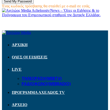
Ένας κωδικός πρόσβασης θα σταλθεί με e-mail σε εσάς.
Acheloostv/News – 'Ολες οι Ειδήσεις & το
Πρόγραμμα του Ενημερωτικού σταθμού της Δυτικής Ελλάδας.
ΑΡΧΙΚΗ
ΟΛΕΣ ΟΙ ΕΙΔΗΣΕΙΣ
LIVE
ΤΗΛΕΟΡΑΣΗ(WEBTV)
ΡΑΔΙΟΦΩΝΟ(WEBRADIO)
ΠΡΟΓΡΑΜΜΑ ΑΧΕΛΩΟΣ TV
ΑΡΧΕΙΟ