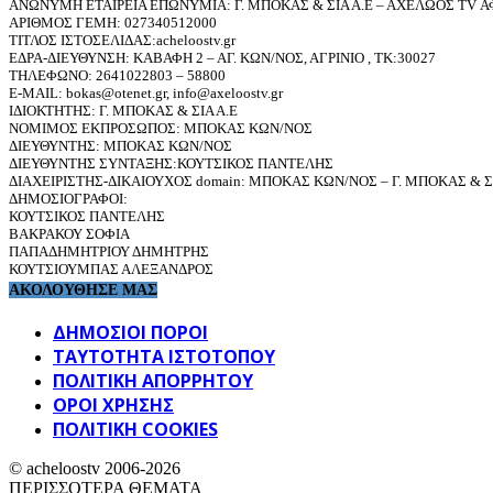
ΑΝΩΝΥΜΗ ΕΤΑΙΡΕΙΑ ΕΠΩΝΥΜΙΑ: Γ. ΜΠΟΚΑΣ & ΣΙΑ Α.Ε – ΑΧΕΛΩΟΣ TV ΑΦ
ΑΡΙΘΜΟΣ ΓΕΜΗ: 027340512000
ΤΙΤΛΟΣ ΙΣΤΟΣΕΛΙΔΑΣ:acheloostv.gr
ΕΔΡΑ-ΔΙΕΥΘΥΝΣΗ: ΚΑΒΑΦΗ 2 – ΑΓ. ΚΩΝ/ΝΟΣ, ΑΓΡΙΝΙΟ , ΤΚ:30027
ΤΗΛΕΦΩΝΟ: 2641022803 – 58800
E-MAIL: bokas@otenet.gr, info@axeloostv.gr
ΙΔΙΟΚΤΗΤΗΣ: Γ. ΜΠΟΚΑΣ & ΣΙΑ Α.Ε
ΝΟΜΙΜΟΣ ΕΚΠΡΟΣΩΠΟΣ: ΜΠΟΚΑΣ ΚΩΝ/ΝΟΣ
ΔΙΕΥΘΥΝΤΗΣ: ΜΠΟΚΑΣ ΚΩΝ/ΝΟΣ
ΔΙΕΥΘΥΝΤΗΣ ΣΥΝΤΑΞΗΣ:ΚΟΥΤΣΙΚΟΣ ΠΑΝΤΕΛΗΣ
ΔΙΑΧΕΙΡΙΣΤΗΣ-ΔΙΚΑΙΟΥΧΟΣ domain: ΜΠΟΚΑΣ ΚΩΝ/ΝΟΣ – Γ. ΜΠΟΚΑΣ & ΣΙ
ΔΗΜΟΣΙΟΓΡΑΦΟΙ:
ΚΟΥΤΣΙΚΟΣ ΠΑΝΤΕΛΗΣ
ΒΑΚΡΑΚΟΥ ΣΟΦΙΑ
ΠΑΠΑΔΗΜΗΤΡΙΟΥ ΔΗΜΗΤΡΗΣ
ΚΟΥΤΣΙΟΥΜΠΑΣ ΑΛΕΞΑΝΔΡΟΣ
ΑΚΟΛΟΥΘΗΣΕ ΜΑΣ
ΔΗΜΟΣΙΟΙ ΠΟΡΟΙ
ΤΑΥΤΌΤΗΤΑ ΙΣΤΌΤΟΠΟΥ
ΠΟΛΙΤΙΚΉ ΑΠΟΡΡΉΤΟΥ
ΌΡΟΙ ΧΡΉΣΗΣ
ΠΟΛΙΤΙΚΗ COOKIES
© acheloostv 2006-2026
ΠΕΡΙΣΣΟΤΕΡΑ ΘΕΜΑΤΑ