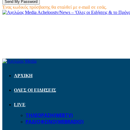
Ένας κωδικός πρόσβασης θα σταλθεί με e-mail σε εσάς.
Acheloostv/News – 'Ολες οι Ειδήσεις & το Πρό
ΑΡΧΙΚΗ
ΟΛΕΣ ΟΙ ΕΙΔΗΣΕΙΣ
LIVE
ΤΗΛΕΟΡΑΣΗ(WEBTV)
ΡΑΔΙΟΦΩΝΟ(WEBRADIO)