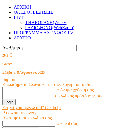
ΑΡΧΙΚΗ
ΟΛΕΣ ΟΙ ΕΙΔΗΣΕΙΣ
LIVE
ΤΗΛΕΟΡΑΣΗ(Webtv)
ΡΑΔΙΟΦΩΝΟ(WebRadio)
ΠΡΟΓΡΑΜΜΑ ΑΧΕΛΩΟΣ TV
ΑΡΧΕΙΟ
Αναζήτηση
C
20.9
Greece
Σάββατο, 8 Αυγούστου, 2026
Sign in
Καλωσήρθατε! Συνδεθείτε στον λογαριασμό σας
το όνομα χρήστη σας
ο κωδικός πρόσβασης σας
Forgot your password? Get help
Password recovery
Ανακτήστε τον κωδικό σας
το email σας