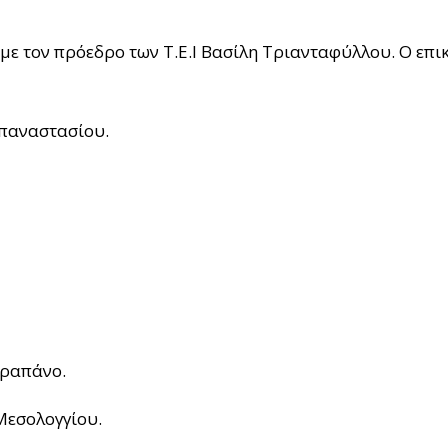
 με τον πρόεδρο των Τ.Ε.Ι Βασίλη Τριανταφύλλου. Ο επ
απαναστασίου.
αραπάνο.
Μεσολογγίου.