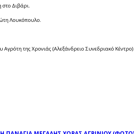
 στο Διβάρι.
ιώτη Λουκόπουλο.
υ Αγρότη της Χρονιάς (Αλεξάνδρειο Συνεδριακό Κέντρο)
Ή ΠΑΝΑΓΙΆ ΜΕΓΆΛΗΣ ΧΏΡΑΣ ΑΓΡΙΝΊΟΥ (ΦΩΤΌ