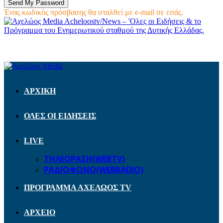
Ένας κωδικός πρόσβασης θα σταλθεί με e-mail σε εσάς.
Acheloostv/News – 'Ολες οι Ειδήσεις & το
Πρόγραμμα του Ενημερωτικού σταθμού της Δυτικής Ελλάδας.
ΑΡΧΙΚΗ
ΟΛΕΣ ΟΙ ΕΙΔΗΣΕΙΣ
LIVE
ΤΗΛΕΟΡΑΣΗ(WEBTV)
ΡΑΔΙΟΦΩΝΟ(WEBRADIO)
ΠΡΟΓΡΑΜΜΑ ΑΧΕΛΩΟΣ TV
ΑΡΧΕΙΟ