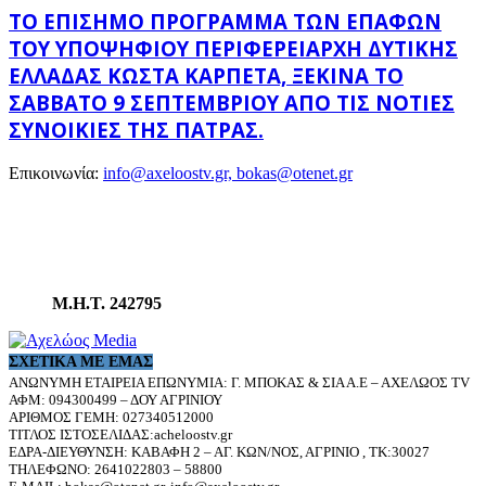
ΤΟ ΕΠΊΣΗΜΟ ΠΡΌΓΡΑΜΜΑ ΤΩΝ ΕΠΑΦΏΝ
ΤΟΥ ΥΠΟΨΉΦΙΟΥ ΠΕΡΙΦΕΡΕΙΆΡΧΗ ΔΥΤΙΚΉΣ
ΕΛΛΆΔΑΣ ΚΏΣΤΑ ΚΑΡΠΈΤΑ, ΞΕΚΙΝΆ ΤΟ
ΣΆΒΒΑΤΟ 9 ΣΕΠΤΕΜΒΡΊΟΥ ΑΠΌ ΤΙΣ ΝΌΤΙΕΣ
ΣΥΝΟΙΚΊΕΣ ΤΗΣ ΠΆΤΡΑΣ.
Επικοινωνία:
info@axeloostv.gr, bokas@otenet.gr
Μ.Η.Τ. 242795
ΣΧΕΤΙΚΆ ΜΕ ΕΜΆΣ
ΑΝΩΝΥΜΗ ΕΤΑΙΡΕΙΑ ΕΠΩΝΥΜΙΑ: Γ. ΜΠΟΚΑΣ & ΣΙΑ Α.Ε – ΑΧΕΛΩΟΣ TV
ΑΦΜ: 094300499 – ΔΟΥ ΑΓΡΙΝΙΟΥ
ΑΡΙΘΜΟΣ ΓΕΜΗ: 027340512000
ΤΙΤΛΟΣ ΙΣΤΟΣΕΛΙΔΑΣ:acheloostv.gr
ΕΔΡΑ-ΔΙΕΥΘΥΝΣΗ: ΚΑΒΑΦΗ 2 – ΑΓ. ΚΩΝ/ΝΟΣ, ΑΓΡΙΝΙΟ , ΤΚ:30027
ΤΗΛΕΦΩΝΟ: 2641022803 – 58800