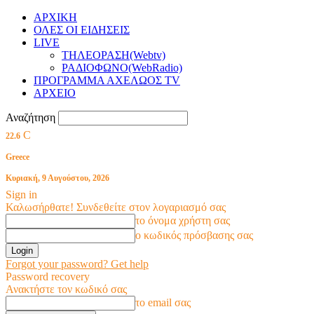
ΑΡΧΙΚΗ
ΟΛΕΣ ΟΙ ΕΙΔΗΣΕΙΣ
LIVE
ΤΗΛΕΟΡΑΣΗ(Webtv)
ΡΑΔΙΟΦΩΝΟ(WebRadio)
ΠΡΟΓΡΑΜΜΑ ΑΧΕΛΩΟΣ TV
ΑΡΧΕΙΟ
Αναζήτηση
C
22.6
Greece
Κυριακή, 9 Αυγούστου, 2026
Sign in
Καλωσήρθατε! Συνδεθείτε στον λογαριασμό σας
το όνομα χρήστη σας
ο κωδικός πρόσβασης σας
Forgot your password? Get help
Password recovery
Ανακτήστε τον κωδικό σας
το email σας