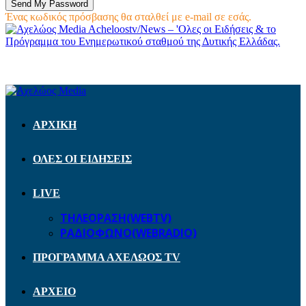
Ένας κωδικός πρόσβασης θα σταλθεί με e-mail σε εσάς.
Acheloostv/News – 'Ολες οι Ειδήσεις & το
Πρόγραμμα του Ενημερωτικού σταθμού της Δυτικής Ελλάδας.
ΑΡΧΙΚΗ
ΟΛΕΣ ΟΙ ΕΙΔΗΣΕΙΣ
LIVE
ΤΗΛΕΟΡΑΣΗ(WEBTV)
ΡΑΔΙΟΦΩΝΟ(WEBRADIO)
ΠΡΟΓΡΑΜΜΑ ΑΧΕΛΩΟΣ TV
ΑΡΧΕΙΟ