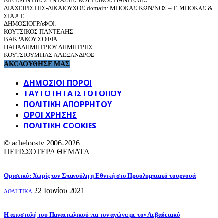
ΔΙΕΥΘΥΝΤΗΣ ΣΥΝΤΑΞΗΣ:ΚΟΥΤΣΙΚΟΣ ΠΑΝΤΕΛΗΣ
ΔΙΑΧΕΙΡΙΣΤΗΣ-ΔΙΚΑΙΟΥΧΟΣ domain: ΜΠΟΚΑΣ ΚΩΝ/ΝΟΣ – Γ. ΜΠΟΚΑΣ &
ΣΙΑ Α.Ε
ΔΗΜΟΣΙΟΓΡΑΦΟΙ:
ΚΟΥΤΣΙΚΟΣ ΠΑΝΤΕΛΗΣ
ΒΑΚΡΑΚΟΥ ΣΟΦΙΑ
ΠΑΠΑΔΗΜΗΤΡΙΟΥ ΔΗΜΗΤΡΗΣ
ΚΟΥΤΣΙΟΥΜΠΑΣ ΑΛΕΞΑΝΔΡΟΣ
ΑΚΟΛΟΥΘΗΣΕ ΜΑΣ
ΔΗΜΟΣΙΟΙ ΠΟΡΟΙ
ΤΑΥΤΌΤΗΤΑ ΙΣΤΌΤΟΠΟΥ
ΠΟΛΙΤΙΚΉ ΑΠΟΡΡΉΤΟΥ
ΌΡΟΙ ΧΡΉΣΗΣ
ΠΟΛΙΤΙΚΗ COOKIES
© acheloostv 2006-2026
ΠΕΡΙΣΣΟΤΕΡΑ ΘΕΜΑΤΑ
Οριστικό: Χωρίς τον Σπανούλη η Εθνική στο Προολυμπιακό τουρνουά
22 Ιουνίου 2021
ΑΘΛΗΤΙΚΑ
Η αποστολή του Παναιτωλικού για τον αγώνα με τον Λεβαδειακό