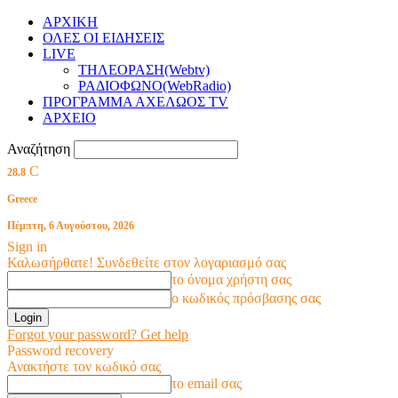
ΑΡΧΙΚΗ
ΟΛΕΣ ΟΙ ΕΙΔΗΣΕΙΣ
LIVE
ΤΗΛΕΟΡΑΣΗ(Webtv)
ΡΑΔΙΟΦΩΝΟ(WebRadio)
ΠΡΟΓΡΑΜΜΑ ΑΧΕΛΩΟΣ TV
ΑΡΧΕΙΟ
Αναζήτηση
C
28.8
Greece
Πέμπτη, 6 Αυγούστου, 2026
Sign in
Καλωσήρθατε! Συνδεθείτε στον λογαριασμό σας
το όνομα χρήστη σας
ο κωδικός πρόσβασης σας
Forgot your password? Get help
Password recovery
Ανακτήστε τον κωδικό σας
το email σας