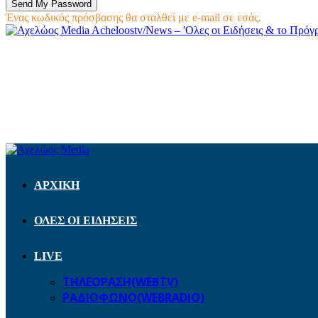
Ένας κωδικός πρόσβασης θα σταλθεί με e-mail σε εσάς.
Acheloostv/News – 'Ολες οι Ειδήσεις & το Πρό
ΑΡΧΙΚΗ
ΟΛΕΣ ΟΙ ΕΙΔΗΣΕΙΣ
LIVE
ΤΗΛΕΟΡΑΣΗ(WEBTV)
ΡΑΔΙΟΦΩΝΟ(WEBRADIO)