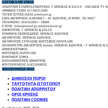
ΣΧΕΤΙΚΆ ΜΕ ΕΜΆΣ
ΑΝΩΝΥΜΗ ΕΤΑΙΡΕΙΑ ΕΠΩΝΥΜΙΑ: Γ. ΜΠΟΚΑΣ & ΣΙΑ Α.Ε – ΑΧΕΛΩΟΣ TV ΑΦ
ΑΡΙΘΜΟΣ ΓΕΜΗ: 027340512000
ΤΙΤΛΟΣ ΙΣΤΟΣΕΛΙΔΑΣ:acheloostv.gr
ΕΔΡΑ-ΔΙΕΥΘΥΝΣΗ: ΚΑΒΑΦΗ 2 – ΑΓ. ΚΩΝ/ΝΟΣ, ΑΓΡΙΝΙΟ , ΤΚ:30027
ΤΗΛΕΦΩΝΟ: 2641022803 – 58800
E-MAIL: bokas@otenet.gr, info@axeloostv.gr
ΙΔΙΟΚΤΗΤΗΣ: Γ. ΜΠΟΚΑΣ & ΣΙΑ Α.Ε
ΝΟΜΙΜΟΣ ΕΚΠΡΟΣΩΠΟΣ: ΜΠΟΚΑΣ ΚΩΝ/ΝΟΣ
ΔΙΕΥΘΥΝΤΗΣ: ΜΠΟΚΑΣ ΚΩΝ/ΝΟΣ
ΔΙΕΥΘΥΝΤΗΣ ΣΥΝΤΑΞΗΣ:ΚΟΥΤΣΙΚΟΣ ΠΑΝΤΕΛΗΣ
ΔΙΑΧΕΙΡΙΣΤΗΣ-ΔΙΚΑΙΟΥΧΟΣ domain: ΜΠΟΚΑΣ ΚΩΝ/ΝΟΣ – Γ. ΜΠΟΚΑΣ & ΣΙ
ΔΗΜΟΣΙΟΓΡΑΦΟΙ:
ΚΟΥΤΣΙΚΟΣ ΠΑΝΤΕΛΗΣ
ΒΑΚΡΑΚΟΥ ΣΟΦΙΑ
ΠΑΠΑΔΗΜΗΤΡΙΟΥ ΔΗΜΗΤΡΗΣ
ΚΟΥΤΣΙΟΥΜΠΑΣ ΑΛΕΞΑΝΔΡΟΣ
ΑΚΟΛΟΥΘΗΣΕ ΜΑΣ
ΔΗΜΟΣΙΟΙ ΠΟΡΟΙ
ΤΑΥΤΌΤΗΤΑ ΙΣΤΌΤΟΠΟΥ
ΠΟΛΙΤΙΚΉ ΑΠΟΡΡΉΤΟΥ
ΌΡΟΙ ΧΡΉΣΗΣ
ΠΟΛΙΤΙΚΗ COOKIES