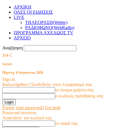
ΑΡΧΙΚΗ
ΟΛΕΣ ΟΙ ΕΙΔΗΣΕΙΣ
LIVE
ΤΗΛΕΟΡΑΣΗ(Webtv)
ΡΑΔΙΟΦΩΝΟ(WebRadio)
ΠΡΟΓΡΑΜΜΑ ΑΧΕΛΩΟΣ TV
ΑΡΧΕΙΟ
Αναζήτηση
C
25.6
Greece
Πέμπτη, 6 Αυγούστου, 2026
Sign in
Καλωσήρθατε! Συνδεθείτε στον λογαριασμό σας
το όνομα χρήστη σας
ο κωδικός πρόσβασης σας
Forgot your password? Get help
Password recovery
Ανακτήστε τον κωδικό σας
το email σας