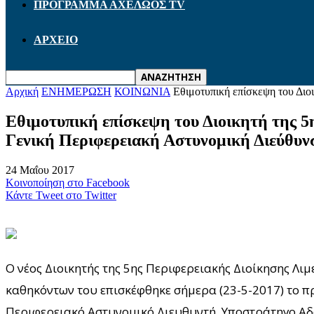
ΠΡΟΓΡΑΜΜΑ ΑΧΕΛΩΟΣ TV
ΑΡΧΕΙΟ
Αρχική
ΕΝΗΜΕΡΩΣΗ
ΚΟΙΝΩΝΙΑ
Εθιμοτυπική επίσκεψη του Διοι
Εθιμοτυπική επίσκεψη του Διοικητή της 
Γενική Περιφερειακή Αστυνομική Διεύθυν
24 Μαΐου 2017
Κοινοποίηση στο Facebook
Κάντε Tweet στο Twitter
Ο νέος Διοικητής της 5ης Περιφερειακής Διοίκησης Λ
καθηκόντων του επισκέφθηκε σήμερα (23-5-2017) το πρ
Περιφερειακό Αστυνομικό Διευθυντή, Υποστράτηγο Α