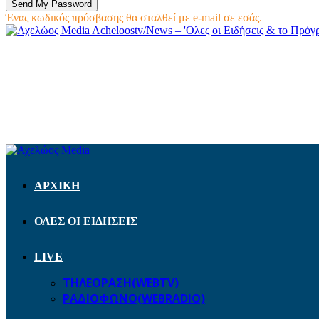
Ένας κωδικός πρόσβασης θα σταλθεί με e-mail σε εσάς.
Acheloostv/News – 'Ολες οι Ειδήσεις & το Πρό
ΑΡΧΙΚΗ
ΟΛΕΣ ΟΙ ΕΙΔΗΣΕΙΣ
LIVE
ΤΗΛΕΟΡΑΣΗ(WEBTV)
ΡΑΔΙΟΦΩΝΟ(WEBRADIO)