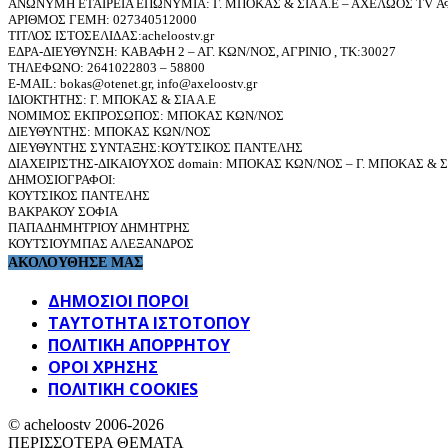
ΑΝΩΝΥΜΗ ΕΤΑΙΡΕΙΑ ΕΠΩΝΥΜΙΑ: Γ. ΜΠΟΚΑΣ & ΣΙΑ Α.Ε – ΑΧΕΛΩΟΣ TV ΑΦ
ΑΡΙΘΜΟΣ ΓΕΜΗ: 027340512000
ΤΙΤΛΟΣ ΙΣΤΟΣΕΛΙΔΑΣ:acheloostv.gr
ΕΔΡΑ-ΔΙΕΥΘΥΝΣΗ: ΚΑΒΑΦΗ 2 – ΑΓ. ΚΩΝ/ΝΟΣ, ΑΓΡΙΝΙΟ , ΤΚ:30027
ΤΗΛΕΦΩΝΟ: 2641022803 – 58800
E-MAIL: bokas@otenet.gr, info@axeloostv.gr
ΙΔΙΟΚΤΗΤΗΣ: Γ. ΜΠΟΚΑΣ & ΣΙΑ Α.Ε
ΝΟΜΙΜΟΣ ΕΚΠΡΟΣΩΠΟΣ: ΜΠΟΚΑΣ ΚΩΝ/ΝΟΣ
ΔΙΕΥΘΥΝΤΗΣ: ΜΠΟΚΑΣ ΚΩΝ/ΝΟΣ
ΔΙΕΥΘΥΝΤΗΣ ΣΥΝΤΑΞΗΣ:ΚΟΥΤΣΙΚΟΣ ΠΑΝΤΕΛΗΣ
ΔΙΑΧΕΙΡΙΣΤΗΣ-ΔΙΚΑΙΟΥΧΟΣ domain: ΜΠΟΚΑΣ ΚΩΝ/ΝΟΣ – Γ. ΜΠΟΚΑΣ & ΣΙ
ΔΗΜΟΣΙΟΓΡΑΦΟΙ:
ΚΟΥΤΣΙΚΟΣ ΠΑΝΤΕΛΗΣ
ΒΑΚΡΑΚΟΥ ΣΟΦΙΑ
ΠΑΠΑΔΗΜΗΤΡΙΟΥ ΔΗΜΗΤΡΗΣ
ΚΟΥΤΣΙΟΥΜΠΑΣ ΑΛΕΞΑΝΔΡΟΣ
ΑΚΟΛΟΥΘΗΣΕ ΜΑΣ
ΔΗΜΟΣΙΟΙ ΠΟΡΟΙ
ΤΑΥΤΌΤΗΤΑ ΙΣΤΌΤΟΠΟΥ
ΠΟΛΙΤΙΚΉ ΑΠΟΡΡΉΤΟΥ
ΌΡΟΙ ΧΡΉΣΗΣ
ΠΟΛΙΤΙΚΗ COOKIES
© acheloostv 2006-2026
ΠΕΡΙΣΣΟΤΕΡΑ ΘΕΜΑΤΑ