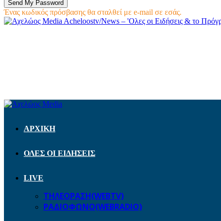
Ένας κωδικός πρόσβασης θα σταλθεί με e-mail σε εσάς.
Acheloostv/News – 'Ολες οι Ειδήσεις & το Πρό
ΑΡΧΙΚΗ
ΟΛΕΣ ΟΙ ΕΙΔΗΣΕΙΣ
LIVE
ΤΗΛΕΟΡΑΣΗ(WEBTV)
ΡΑΔΙΟΦΩΝΟ(WEBRADIO)