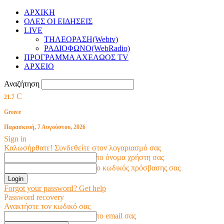
ΑΡΧΙΚΗ
ΟΛΕΣ ΟΙ ΕΙΔΗΣΕΙΣ
LIVE
ΤΗΛΕΟΡΑΣΗ(Webtv)
ΡΑΔΙΟΦΩΝΟ(WebRadio)
ΠΡΟΓΡΑΜΜΑ ΑΧΕΛΩΟΣ TV
ΑΡΧΕΙΟ
Αναζήτηση
C
21.7
Greece
Παρασκευή, 7 Αυγούστου, 2026
Sign in
Καλωσήρθατε! Συνδεθείτε στον λογαριασμό σας
το όνομα χρήστη σας
ο κωδικός πρόσβασης σας
Forgot your password? Get help
Password recovery
Ανακτήστε τον κωδικό σας
το email σας