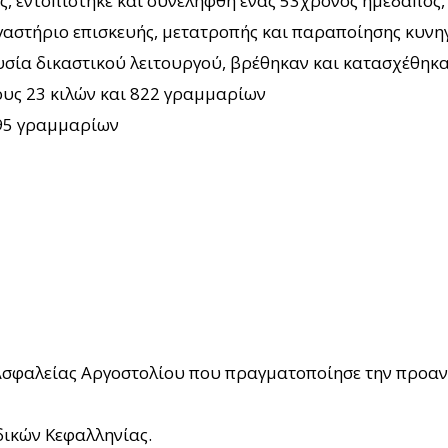
ς, εντοπίστηκε και συνελήφθη ένας 53χρονος ημεδαπός,
ργαστήριο επισκευής, μετατροπής και παραποίησης κυνη
υσία δικαστικού λειτουργού, βρέθηκαν και κατασχέθηκα
ους 23 κιλών και 822 γραμμαρίων
195 γραμμαρίων
Ασφαλείας Αργοστολίου που πραγματοποίησε την προανά
δικών Κεφαλληνίας.