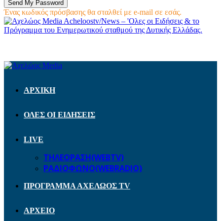
Ένας κωδικός πρόσβασης θα σταλθεί με e-mail σε εσάς.
Acheloostv/News – 'Ολες οι Ειδήσεις & το
Πρόγραμμα του Ενημερωτικού σταθμού της Δυτικής Ελλάδας.
ΑΡΧΙΚΗ
ΟΛΕΣ ΟΙ ΕΙΔΗΣΕΙΣ
LIVE
ΤΗΛΕΟΡΑΣΗ(WEBTV)
ΡΑΔΙΟΦΩΝΟ(WEBRADIO)
ΠΡΟΓΡΑΜΜΑ ΑΧΕΛΩΟΣ TV
ΑΡΧΕΙΟ