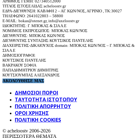
ΑΡΙΘΜΟΣ ΓΕΜΗ: 027340512000
ΤΙΤΛΟΣ ΙΣΤΟΣΕΛΙΔΑΣ:acheloostv.gr
ΕΔΡΑ-ΔΙΕΥΘΥΝΣΗ: ΚΑΒΑΦΗ 2 – ΑΓ. ΚΩΝ/ΝΟΣ, ΑΓΡΙΝΙΟ , ΤΚ:30027
ΤΗΛΕΦΩΝΟ: 2641022803 – 58800
E-MAIL: bokas@otenet.gr, info@axeloostv.gr
ΙΔΙΟΚΤΗΤΗΣ: Γ. ΜΠΟΚΑΣ & ΣΙΑ Α.Ε
ΝΟΜΙΜΟΣ ΕΚΠΡΟΣΩΠΟΣ: ΜΠΟΚΑΣ ΚΩΝ/ΝΟΣ
ΔΙΕΥΘΥΝΤΗΣ: ΜΠΟΚΑΣ ΚΩΝ/ΝΟΣ
ΔΙΕΥΘΥΝΤΗΣ ΣΥΝΤΑΞΗΣ:ΚΟΥΤΣΙΚΟΣ ΠΑΝΤΕΛΗΣ
ΔΙΑΧΕΙΡΙΣΤΗΣ-ΔΙΚΑΙΟΥΧΟΣ domain: ΜΠΟΚΑΣ ΚΩΝ/ΝΟΣ – Γ. ΜΠΟΚΑΣ &
ΣΙΑ Α.Ε
ΔΗΜΟΣΙΟΓΡΑΦΟΙ:
ΚΟΥΤΣΙΚΟΣ ΠΑΝΤΕΛΗΣ
ΒΑΚΡΑΚΟΥ ΣΟΦΙΑ
ΠΑΠΑΔΗΜΗΤΡΙΟΥ ΔΗΜΗΤΡΗΣ
ΚΟΥΤΣΙΟΥΜΠΑΣ ΑΛΕΞΑΝΔΡΟΣ
ΑΚΟΛΟΥΘΗΣΕ ΜΑΣ
ΔΗΜΟΣΙΟΙ ΠΟΡΟΙ
ΤΑΥΤΌΤΗΤΑ ΙΣΤΌΤΟΠΟΥ
ΠΟΛΙΤΙΚΉ ΑΠΟΡΡΉΤΟΥ
ΌΡΟΙ ΧΡΉΣΗΣ
ΠΟΛΙΤΙΚΗ COOKIES
© acheloostv 2006-2026
ΠΕΡΙΣΣΟΤΕΡΑ ΘΕΜΑΤΑ