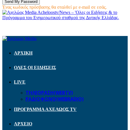
Ένας κωδικός πρόσβασης θα σταλθεί με e-mail σε εσάς.
Acheloostv/News – 'Ολες οι Ειδήσεις & το
Πρόγραμμα του Ενημερωτικού σταθμού της Δυτικής Ελλάδας.
ΑΡΧΙΚΗ
ΟΛΕΣ ΟΙ ΕΙΔΗΣΕΙΣ
LIVE
ΤΗΛΕΟΡΑΣΗ(WEBTV)
ΡΑΔΙΟΦΩΝΟ(WEBRADIO)
ΠΡΟΓΡΑΜΜΑ ΑΧΕΛΩΟΣ TV
ΑΡΧΕΙΟ