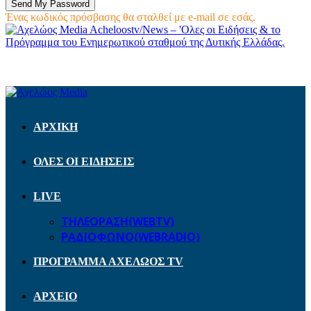
Ένας κωδικός πρόσβασης θα σταλθεί με e-mail σε εσάς.
Acheloostv/News – 'Ολες οι Ειδήσεις & το
Πρόγραμμα του Ενημερωτικού σταθμού της Δυτικής Ελλάδας.
ΑΡΧΙΚΗ
ΟΛΕΣ ΟΙ ΕΙΔΗΣΕΙΣ
LIVE
ΤΗΛΕΟΡΑΣΗ(WEBTV)
ΡΑΔΙΟΦΩΝΟ(WEBRADIO)
ΠΡΟΓΡΑΜΜΑ ΑΧΕΛΩΟΣ TV
ΑΡΧΕΙΟ