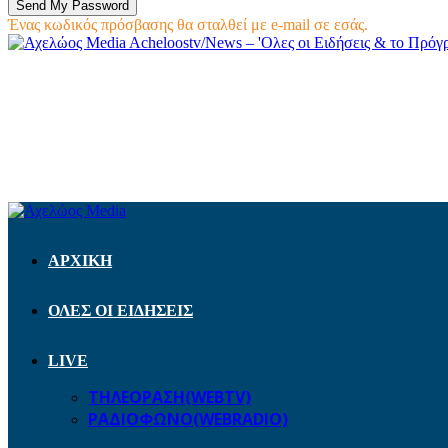
Ένας κωδικός πρόσβασης θα σταλθεί με e-mail σε εσάς.
Acheloostv/News – 'Ολες οι Ειδήσεις & το Πρό
ΑΡΧΙΚΗ
ΟΛΕΣ ΟΙ ΕΙΔΗΣΕΙΣ
LIVE
ΤΗΛΕΟΡΑΣΗ(WEBTV)
ΡΑΔΙΟΦΩΝΟ(WEBRADIO)