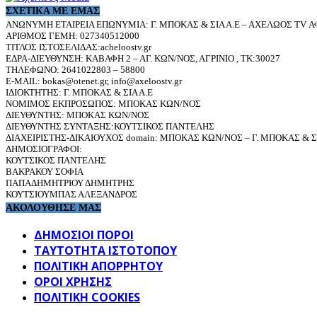
ΣΧΕΤΙΚΆ ΜΕ ΕΜΆΣ
ΑΝΩΝΥΜΗ ΕΤΑΙΡΕΙΑ ΕΠΩΝΥΜΙΑ: Γ. ΜΠΟΚΑΣ & ΣΙΑ Α.Ε – ΑΧΕΛΩΟΣ TV ΑΦ
ΑΡΙΘΜΟΣ ΓΕΜΗ: 027340512000
ΤΙΤΛΟΣ ΙΣΤΟΣΕΛΙΔΑΣ:acheloostv.gr
ΕΔΡΑ-ΔΙΕΥΘΥΝΣΗ: ΚΑΒΑΦΗ 2 – ΑΓ. ΚΩΝ/ΝΟΣ, ΑΓΡΙΝΙΟ , ΤΚ:30027
ΤΗΛΕΦΩΝΟ: 2641022803 – 58800
E-MAIL: bokas@otenet.gr, info@axeloostv.gr
ΙΔΙΟΚΤΗΤΗΣ: Γ. ΜΠΟΚΑΣ & ΣΙΑ Α.Ε
ΝΟΜΙΜΟΣ ΕΚΠΡΟΣΩΠΟΣ: ΜΠΟΚΑΣ ΚΩΝ/ΝΟΣ
ΔΙΕΥΘΥΝΤΗΣ: ΜΠΟΚΑΣ ΚΩΝ/ΝΟΣ
ΔΙΕΥΘΥΝΤΗΣ ΣΥΝΤΑΞΗΣ:ΚΟΥΤΣΙΚΟΣ ΠΑΝΤΕΛΗΣ
ΔΙΑΧΕΙΡΙΣΤΗΣ-ΔΙΚΑΙΟΥΧΟΣ domain: ΜΠΟΚΑΣ ΚΩΝ/ΝΟΣ – Γ. ΜΠΟΚΑΣ & ΣΙ
ΔΗΜΟΣΙΟΓΡΑΦΟΙ:
ΚΟΥΤΣΙΚΟΣ ΠΑΝΤΕΛΗΣ
ΒΑΚΡΑΚΟΥ ΣΟΦΙΑ
ΠΑΠΑΔΗΜΗΤΡΙΟΥ ΔΗΜΗΤΡΗΣ
ΚΟΥΤΣΙΟΥΜΠΑΣ ΑΛΕΞΑΝΔΡΟΣ
ΑΚΟΛΟΥΘΗΣΕ ΜΑΣ
ΔΗΜΟΣΙΟΙ ΠΟΡΟΙ
ΤΑΥΤΌΤΗΤΑ ΙΣΤΌΤΟΠΟΥ
ΠΟΛΙΤΙΚΉ ΑΠΟΡΡΉΤΟΥ
ΌΡΟΙ ΧΡΉΣΗΣ
ΠΟΛΙΤΙΚΗ COOKIES