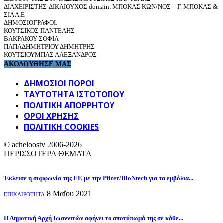
ΔΙΑΧΕΙΡΙΣΤΗΣ-ΔΙΚΑΙΟΥΧΟΣ domain: ΜΠΟΚΑΣ ΚΩΝ/ΝΟΣ – Γ. ΜΠΟΚΑΣ &
ΣΙΑ Α.Ε
ΔΗΜΟΣΙΟΓΡΑΦΟΙ:
ΚΟΥΤΣΙΚΟΣ ΠΑΝΤΕΛΗΣ
ΒΑΚΡΑΚΟΥ ΣΟΦΙΑ
ΠΑΠΑΔΗΜΗΤΡΙΟΥ ΔΗΜΗΤΡΗΣ
ΚΟΥΤΣΙΟΥΜΠΑΣ ΑΛΕΞΑΝΔΡΟΣ
ΑΚΟΛΟΥΘΗΣΕ ΜΑΣ
ΔΗΜΟΣΙΟΙ ΠΟΡΟΙ
ΤΑΥΤΌΤΗΤΑ ΙΣΤΌΤΟΠΟΥ
ΠΟΛΙΤΙΚΉ ΑΠΟΡΡΉΤΟΥ
ΌΡΟΙ ΧΡΉΣΗΣ
ΠΟΛΙΤΙΚΗ COOKIES
© acheloostv 2006-2026
ΠΕΡΙΣΣΟΤΕΡΑ ΘΕΜΑΤΑ
Έκλεισε η συμφωνία της ΕΕ με την Pfizer/BioNtech για τα εμβόλια...
8 Μαΐου 2021
ΕΠΙΚΑΙΡΟΤΗΤΑ
Η Δημοτική Αρχή Ιωαννιτών αφήνει το αποτύπωμά της σε κάθε...