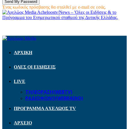
Ένας κωδικός πρόσβασης θα σταλθεί με e-mail σε εσάς.
Acheloostv/News – 'Ολες οι Ειδήσεις & το
Πρόγραμμα του Ενημερωτικού σταθμού της Δυτικής Ελλάδας.
ΑΡΧΙΚΗ
ΟΛΕΣ ΟΙ ΕΙΔΗΣΕΙΣ
LIVE
ΤΗΛΕΟΡΑΣΗ(WEBTV)
ΡΑΔΙΟΦΩΝΟ(WEBRADIO)
ΠΡΟΓΡΑΜΜΑ ΑΧΕΛΩΟΣ TV
ΑΡΧΕΙΟ