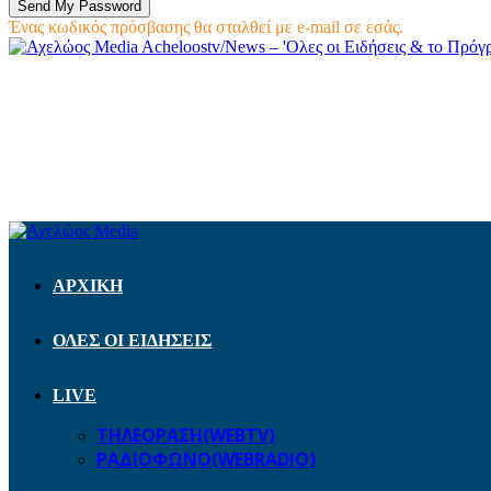
Ένας κωδικός πρόσβασης θα σταλθεί με e-mail σε εσάς.
Acheloostv/News – 'Ολες οι Ειδήσεις & το Πρό
ΑΡΧΙΚΗ
ΟΛΕΣ ΟΙ ΕΙΔΗΣΕΙΣ
LIVE
ΤΗΛΕΟΡΑΣΗ(WEBTV)
ΡΑΔΙΟΦΩΝΟ(WEBRADIO)