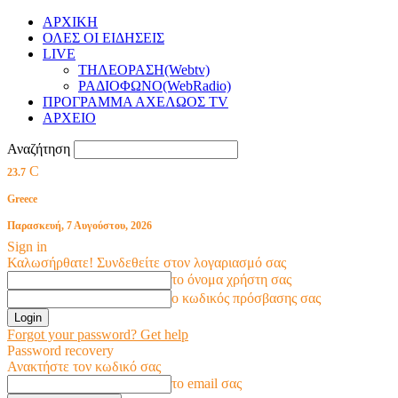
ΑΡΧΙΚΗ
ΟΛΕΣ ΟΙ ΕΙΔΗΣΕΙΣ
LIVE
ΤΗΛΕΟΡΑΣΗ(Webtv)
ΡΑΔΙΟΦΩΝΟ(WebRadio)
ΠΡΟΓΡΑΜΜΑ ΑΧΕΛΩΟΣ TV
ΑΡΧΕΙΟ
Αναζήτηση
C
23.7
Greece
Παρασκευή, 7 Αυγούστου, 2026
Sign in
Καλωσήρθατε! Συνδεθείτε στον λογαριασμό σας
το όνομα χρήστη σας
ο κωδικός πρόσβασης σας
Forgot your password? Get help
Password recovery
Ανακτήστε τον κωδικό σας
το email σας