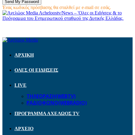
Ένας κωδικός πρόσβασης θα σταλθεί με e-mail σε εσάς.
Acheloostv/News – 'Ολες οι Ειδήσεις & το
Πρόγραμμα του Ενημερωτικού σταθμού της Δυτικής Ελλάδας.
ΑΡΧΙΚΗ
ΟΛΕΣ ΟΙ ΕΙΔΗΣΕΙΣ
LIVE
ΤΗΛΕΟΡΑΣΗ(WEBTV)
ΡΑΔΙΟΦΩΝΟ(WEBRADIO)
ΠΡΟΓΡΑΜΜΑ ΑΧΕΛΩΟΣ TV
ΑΡΧΕΙΟ