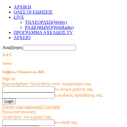
ΑΡΧΙΚΗ
ΟΛΕΣ ΟΙ ΕΙΔΗΣΕΙΣ
LIVE
ΤΗΛΕΟΡΑΣΗ(Webtv)
ΡΑΔΙΟΦΩΝΟ(WebRadio)
ΠΡΟΓΡΑΜΜΑ ΑΧΕΛΩΟΣ TV
ΑΡΧΕΙΟ
Αναζήτηση
C
21.9
Greece
Σάββατο, 8 Αυγούστου, 2026
Sign in
Καλωσήρθατε! Συνδεθείτε στον λογαριασμό σας
το όνομα χρήστη σας
ο κωδικός πρόσβασης σας
Forgot your password? Get help
Password recovery
Ανακτήστε τον κωδικό σας
το email σας