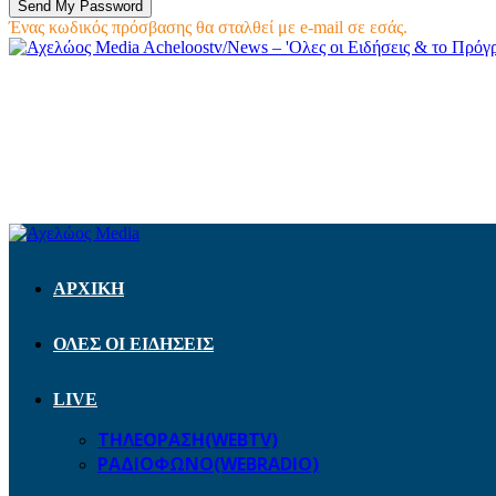
Ένας κωδικός πρόσβασης θα σταλθεί με e-mail σε εσάς.
Acheloostv/News – 'Ολες οι Ειδήσεις & το Πρό
ΑΡΧΙΚΗ
ΟΛΕΣ ΟΙ ΕΙΔΗΣΕΙΣ
LIVE
ΤΗΛΕΟΡΑΣΗ(WEBTV)
ΡΑΔΙΟΦΩΝΟ(WEBRADIO)