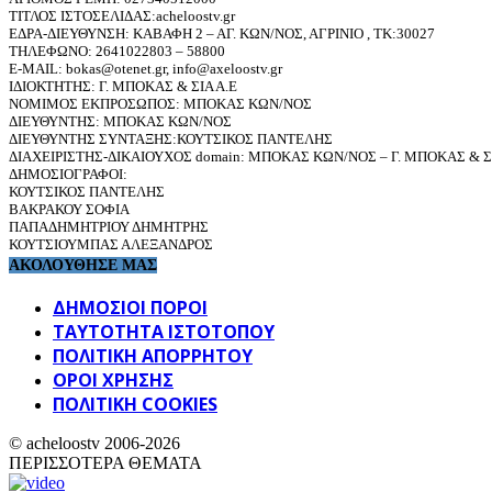
ΤΙΤΛΟΣ ΙΣΤΟΣΕΛΙΔΑΣ:acheloostv.gr
ΕΔΡΑ-ΔΙΕΥΘΥΝΣΗ: ΚΑΒΑΦΗ 2 – ΑΓ. ΚΩΝ/ΝΟΣ, ΑΓΡΙΝΙΟ , ΤΚ:30027
ΤΗΛΕΦΩΝΟ: 2641022803 – 58800
E-MAIL: bokas@otenet.gr, info@axeloostv.gr
ΙΔΙΟΚΤΗΤΗΣ: Γ. ΜΠΟΚΑΣ & ΣΙΑ Α.Ε
ΝΟΜΙΜΟΣ ΕΚΠΡΟΣΩΠΟΣ: ΜΠΟΚΑΣ ΚΩΝ/ΝΟΣ
ΔΙΕΥΘΥΝΤΗΣ: ΜΠΟΚΑΣ ΚΩΝ/ΝΟΣ
ΔΙΕΥΘΥΝΤΗΣ ΣΥΝΤΑΞΗΣ:ΚΟΥΤΣΙΚΟΣ ΠΑΝΤΕΛΗΣ
ΔΙΑΧΕΙΡΙΣΤΗΣ-ΔΙΚΑΙΟΥΧΟΣ domain: ΜΠΟΚΑΣ ΚΩΝ/ΝΟΣ – Γ. ΜΠΟΚΑΣ & ΣΙ
ΔΗΜΟΣΙΟΓΡΑΦΟΙ:
ΚΟΥΤΣΙΚΟΣ ΠΑΝΤΕΛΗΣ
ΒΑΚΡΑΚΟΥ ΣΟΦΙΑ
ΠΑΠΑΔΗΜΗΤΡΙΟΥ ΔΗΜΗΤΡΗΣ
ΚΟΥΤΣΙΟΥΜΠΑΣ ΑΛΕΞΑΝΔΡΟΣ
ΑΚΟΛΟΥΘΗΣΕ ΜΑΣ
ΔΗΜΟΣΙΟΙ ΠΟΡΟΙ
ΤΑΥΤΌΤΗΤΑ ΙΣΤΌΤΟΠΟΥ
ΠΟΛΙΤΙΚΉ ΑΠΟΡΡΉΤΟΥ
ΌΡΟΙ ΧΡΉΣΗΣ
ΠΟΛΙΤΙΚΗ COOKIES
© acheloostv 2006-2026
ΠΕΡΙΣΣΟΤΕΡΑ ΘΕΜΑΤΑ