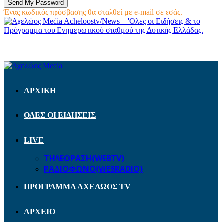
Ένας κωδικός πρόσβασης θα σταλθεί με e-mail σε εσάς.
Acheloostv/News – 'Ολες οι Ειδήσεις & το
Πρόγραμμα του Ενημερωτικού σταθμού της Δυτικής Ελλάδας.
ΑΡΧΙΚΗ
ΟΛΕΣ ΟΙ ΕΙΔΗΣΕΙΣ
LIVE
ΤΗΛΕΟΡΑΣΗ(WEBTV)
ΡΑΔΙΟΦΩΝΟ(WEBRADIO)
ΠΡΟΓΡΑΜΜΑ ΑΧΕΛΩΟΣ TV
ΑΡΧΕΙΟ