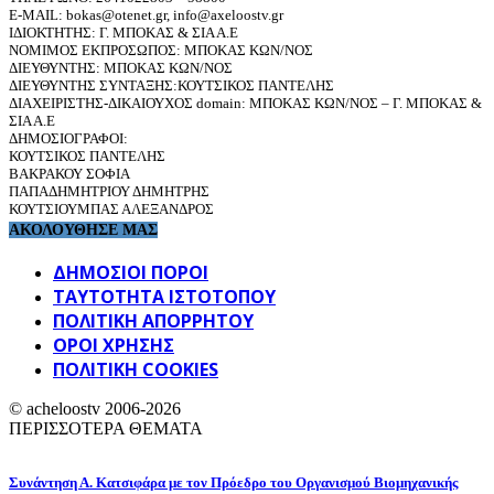
E-MAIL: bokas@otenet.gr, info@axeloostv.gr
ΙΔΙΟΚΤΗΤΗΣ: Γ. ΜΠΟΚΑΣ & ΣΙΑ Α.Ε
ΝΟΜΙΜΟΣ ΕΚΠΡΟΣΩΠΟΣ: ΜΠΟΚΑΣ ΚΩΝ/ΝΟΣ
ΔΙΕΥΘΥΝΤΗΣ: ΜΠΟΚΑΣ ΚΩΝ/ΝΟΣ
ΔΙΕΥΘΥΝΤΗΣ ΣΥΝΤΑΞΗΣ:ΚΟΥΤΣΙΚΟΣ ΠΑΝΤΕΛΗΣ
ΔΙΑΧΕΙΡΙΣΤΗΣ-ΔΙΚΑΙΟΥΧΟΣ domain: ΜΠΟΚΑΣ ΚΩΝ/ΝΟΣ – Γ. ΜΠΟΚΑΣ &
ΣΙΑ Α.Ε
ΔΗΜΟΣΙΟΓΡΑΦΟΙ:
ΚΟΥΤΣΙΚΟΣ ΠΑΝΤΕΛΗΣ
ΒΑΚΡΑΚΟΥ ΣΟΦΙΑ
ΠΑΠΑΔΗΜΗΤΡΙΟΥ ΔΗΜΗΤΡΗΣ
ΚΟΥΤΣΙΟΥΜΠΑΣ ΑΛΕΞΑΝΔΡΟΣ
ΑΚΟΛΟΥΘΗΣΕ ΜΑΣ
ΔΗΜΟΣΙΟΙ ΠΟΡΟΙ
ΤΑΥΤΌΤΗΤΑ ΙΣΤΌΤΟΠΟΥ
ΠΟΛΙΤΙΚΉ ΑΠΟΡΡΉΤΟΥ
ΌΡΟΙ ΧΡΉΣΗΣ
ΠΟΛΙΤΙΚΗ COOKIES
© acheloostv 2006-2026
ΠΕΡΙΣΣΟΤΕΡΑ ΘΕΜΑΤΑ
Συνάντηση Α. Κατσιφάρα με τον Πρόεδρο του Οργανισμού Βιομηχανικής