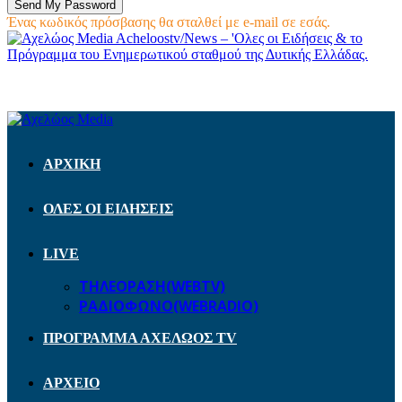
Ένας κωδικός πρόσβασης θα σταλθεί με e-mail σε εσάς.
Acheloostv/News – 'Ολες οι Ειδήσεις & το
Πρόγραμμα του Ενημερωτικού σταθμού της Δυτικής Ελλάδας.
ΑΡΧΙΚΗ
ΟΛΕΣ ΟΙ ΕΙΔΗΣΕΙΣ
LIVE
ΤΗΛΕΟΡΑΣΗ(WEBTV)
ΡΑΔΙΟΦΩΝΟ(WEBRADIO)
ΠΡΟΓΡΑΜΜΑ ΑΧΕΛΩΟΣ TV
ΑΡΧΕΙΟ