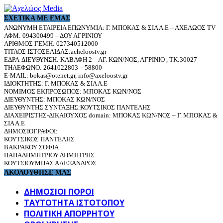
ΣΧΕΤΙΚΆ ΜΕ ΕΜΆΣ
ΑΝΩΝΥΜΗ ΕΤΑΙΡΕΙΑ ΕΠΩΝΥΜΙΑ: Γ. ΜΠΟΚΑΣ & ΣΙΑ Α.Ε – ΑΧΕΛΩΟΣ TV
ΑΦΜ: 094300499 – ΔΟΥ ΑΓΡΙΝΙΟΥ
ΑΡΙΘΜΟΣ ΓΕΜΗ: 027340512000
ΤΙΤΛΟΣ ΙΣΤΟΣΕΛΙΔΑΣ:acheloostv.gr
ΕΔΡΑ-ΔΙΕΥΘΥΝΣΗ: ΚΑΒΑΦΗ 2 – ΑΓ. ΚΩΝ/ΝΟΣ, ΑΓΡΙΝΙΟ , ΤΚ:30027
ΤΗΛΕΦΩΝΟ: 2641022803 – 58800
E-MAIL: bokas@otenet.gr, info@axeloostv.gr
ΙΔΙΟΚΤΗΤΗΣ: Γ. ΜΠΟΚΑΣ & ΣΙΑ Α.Ε
ΝΟΜΙΜΟΣ ΕΚΠΡΟΣΩΠΟΣ: ΜΠΟΚΑΣ ΚΩΝ/ΝΟΣ
ΔΙΕΥΘΥΝΤΗΣ: ΜΠΟΚΑΣ ΚΩΝ/ΝΟΣ
ΔΙΕΥΘΥΝΤΗΣ ΣΥΝΤΑΞΗΣ:ΚΟΥΤΣΙΚΟΣ ΠΑΝΤΕΛΗΣ
ΔΙΑΧΕΙΡΙΣΤΗΣ-ΔΙΚΑΙΟΥΧΟΣ domain: ΜΠΟΚΑΣ ΚΩΝ/ΝΟΣ – Γ. ΜΠΟΚΑΣ &
ΣΙΑ Α.Ε
ΔΗΜΟΣΙΟΓΡΑΦΟΙ:
ΚΟΥΤΣΙΚΟΣ ΠΑΝΤΕΛΗΣ
ΒΑΚΡΑΚΟΥ ΣΟΦΙΑ
ΠΑΠΑΔΗΜΗΤΡΙΟΥ ΔΗΜΗΤΡΗΣ
ΚΟΥΤΣΙΟΥΜΠΑΣ ΑΛΕΞΑΝΔΡΟΣ
ΑΚΟΛΟΥΘΗΣΕ ΜΑΣ
ΔΗΜΟΣΙΟΙ ΠΟΡΟΙ
ΤΑΥΤΌΤΗΤΑ ΙΣΤΌΤΟΠΟΥ
ΠΟΛΙΤΙΚΉ ΑΠΟΡΡΉΤΟΥ