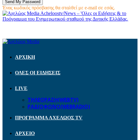
Ένας κωδικός πρόσβασης θα σταλθεί με e-mail σε εσάς.
Acheloostv/News – 'Ολες οι Ειδήσεις & το
Πρόγραμμα του Ενημερωτικού σταθμού της Δυτικής Ελλάδας.
ΑΡΧΙΚΗ
ΟΛΕΣ ΟΙ ΕΙΔΗΣΕΙΣ
LIVE
ΤΗΛΕΟΡΑΣΗ(WEBTV)
ΡΑΔΙΟΦΩΝΟ(WEBRADIO)
ΠΡΟΓΡΑΜΜΑ ΑΧΕΛΩΟΣ TV
ΑΡΧΕΙΟ