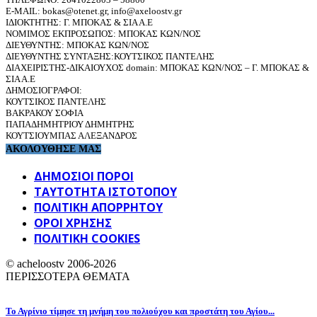
E-MAIL: bokas@otenet.gr, info@axeloostv.gr
ΙΔΙΟΚΤΗΤΗΣ: Γ. ΜΠΟΚΑΣ & ΣΙΑ Α.Ε
ΝΟΜΙΜΟΣ ΕΚΠΡΟΣΩΠΟΣ: ΜΠΟΚΑΣ ΚΩΝ/ΝΟΣ
ΔΙΕΥΘΥΝΤΗΣ: ΜΠΟΚΑΣ ΚΩΝ/ΝΟΣ
ΔΙΕΥΘΥΝΤΗΣ ΣΥΝΤΑΞΗΣ:ΚΟΥΤΣΙΚΟΣ ΠΑΝΤΕΛΗΣ
ΔΙΑΧΕΙΡΙΣΤΗΣ-ΔΙΚΑΙΟΥΧΟΣ domain: ΜΠΟΚΑΣ ΚΩΝ/ΝΟΣ – Γ. ΜΠΟΚΑΣ &
ΣΙΑ Α.Ε
ΔΗΜΟΣΙΟΓΡΑΦΟΙ:
ΚΟΥΤΣΙΚΟΣ ΠΑΝΤΕΛΗΣ
ΒΑΚΡΑΚΟΥ ΣΟΦΙΑ
ΠΑΠΑΔΗΜΗΤΡΙΟΥ ΔΗΜΗΤΡΗΣ
ΚΟΥΤΣΙΟΥΜΠΑΣ ΑΛΕΞΑΝΔΡΟΣ
ΑΚΟΛΟΥΘΗΣΕ ΜΑΣ
ΔΗΜΟΣΙΟΙ ΠΟΡΟΙ
ΤΑΥΤΌΤΗΤΑ ΙΣΤΌΤΟΠΟΥ
ΠΟΛΙΤΙΚΉ ΑΠΟΡΡΉΤΟΥ
ΌΡΟΙ ΧΡΉΣΗΣ
ΠΟΛΙΤΙΚΗ COOKIES
© acheloostv 2006-2026
ΠΕΡΙΣΣΟΤΕΡΑ ΘΕΜΑΤΑ
Το Αγρίνιο τίμησε τη μνήμη του πολιούχου και προστάτη του Αγίου...