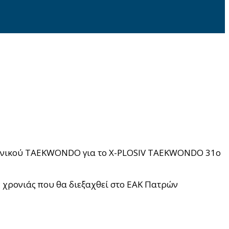
λληνικού TAEKWONDO για το X-PLOSIV TAEKWONDO 31ο
ς χρονιάς που θα διεξαχθεί στο ΕΑΚ Πατρών