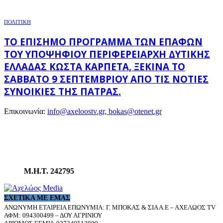
ΠΟΛΙΤΙΚΗ
ΤΟ ΕΠΊΣΗΜΟ ΠΡΌΓΡΑΜΜΑ ΤΩΝ ΕΠΑΦΏΝ
ΤΟΥ ΥΠΟΨΉΦΙΟΥ ΠΕΡΙΦΕΡΕΙΆΡΧΗ ΔΥΤΙΚΉΣ
ΕΛΛΆΔΑΣ ΚΏΣΤΑ ΚΑΡΠΈΤΑ, ΞΕΚΙΝΆ ΤΟ
ΣΆΒΒΑΤΟ 9 ΣΕΠΤΕΜΒΡΊΟΥ ΑΠΌ ΤΙΣ ΝΌΤΙΕΣ
ΣΥΝΟΙΚΊΕΣ ΤΗΣ ΠΆΤΡΑΣ.
Επικοινωνία:
info@axeloostv.gr, bokas@otenet.gr
Μ.Η.Τ. 242795
ΣΧΕΤΙΚΆ ΜΕ ΕΜΆΣ
ΑΝΩΝΥΜΗ ΕΤΑΙΡΕΙΑ ΕΠΩΝΥΜΙΑ: Γ. ΜΠΟΚΑΣ & ΣΙΑ Α.Ε – ΑΧΕΛΩΟΣ TV
ΑΦΜ: 094300499 – ΔΟΥ ΑΓΡΙΝΙΟΥ