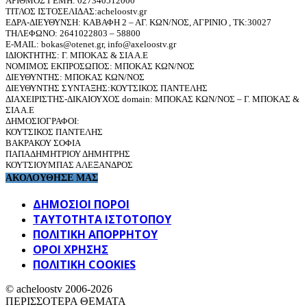
ΑΡΙΘΜΟΣ ΓΕΜΗ: 027340512000
ΤΙΤΛΟΣ ΙΣΤΟΣΕΛΙΔΑΣ:acheloostv.gr
ΕΔΡΑ-ΔΙΕΥΘΥΝΣΗ: ΚΑΒΑΦΗ 2 – ΑΓ. ΚΩΝ/ΝΟΣ, ΑΓΡΙΝΙΟ , ΤΚ:30027
ΤΗΛΕΦΩΝΟ: 2641022803 – 58800
E-MAIL: bokas@otenet.gr, info@axeloostv.gr
ΙΔΙΟΚΤΗΤΗΣ: Γ. ΜΠΟΚΑΣ & ΣΙΑ Α.Ε
ΝΟΜΙΜΟΣ ΕΚΠΡΟΣΩΠΟΣ: ΜΠΟΚΑΣ ΚΩΝ/ΝΟΣ
ΔΙΕΥΘΥΝΤΗΣ: ΜΠΟΚΑΣ ΚΩΝ/ΝΟΣ
ΔΙΕΥΘΥΝΤΗΣ ΣΥΝΤΑΞΗΣ:ΚΟΥΤΣΙΚΟΣ ΠΑΝΤΕΛΗΣ
ΔΙΑΧΕΙΡΙΣΤΗΣ-ΔΙΚΑΙΟΥΧΟΣ domain: ΜΠΟΚΑΣ ΚΩΝ/ΝΟΣ – Γ. ΜΠΟΚΑΣ &
ΣΙΑ Α.Ε
ΔΗΜΟΣΙΟΓΡΑΦΟΙ:
ΚΟΥΤΣΙΚΟΣ ΠΑΝΤΕΛΗΣ
ΒΑΚΡΑΚΟΥ ΣΟΦΙΑ
ΠΑΠΑΔΗΜΗΤΡΙΟΥ ΔΗΜΗΤΡΗΣ
ΚΟΥΤΣΙΟΥΜΠΑΣ ΑΛΕΞΑΝΔΡΟΣ
ΑΚΟΛΟΥΘΗΣΕ ΜΑΣ
ΔΗΜΟΣΙΟΙ ΠΟΡΟΙ
ΤΑΥΤΌΤΗΤΑ ΙΣΤΌΤΟΠΟΥ
ΠΟΛΙΤΙΚΉ ΑΠΟΡΡΉΤΟΥ
ΌΡΟΙ ΧΡΉΣΗΣ
ΠΟΛΙΤΙΚΗ COOKIES
© acheloostv 2006-2026
ΠΕΡΙΣΣΟΤΕΡΑ ΘΕΜΑΤΑ