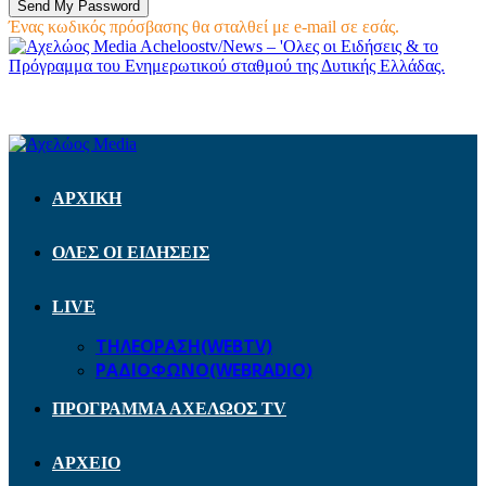
Ένας κωδικός πρόσβασης θα σταλθεί με e-mail σε εσάς.
Acheloostv/News – 'Ολες οι Ειδήσεις & το
Πρόγραμμα του Ενημερωτικού σταθμού της Δυτικής Ελλάδας.
ΑΡΧΙΚΗ
ΟΛΕΣ ΟΙ ΕΙΔΗΣΕΙΣ
LIVE
ΤΗΛΕΟΡΑΣΗ(WEBTV)
ΡΑΔΙΟΦΩΝΟ(WEBRADIO)
ΠΡΟΓΡΑΜΜΑ ΑΧΕΛΩΟΣ TV
ΑΡΧΕΙΟ